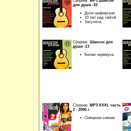
Сборник:
МР3 Шансон
для души -10
Доля шоферская
10 лет над тайгой
Загуляла
Сборник:
Шансон для
души -13
Белая черёмуха
Сборник:
МР3 XXXL часть
2 - 2006 г.
Северное сияние