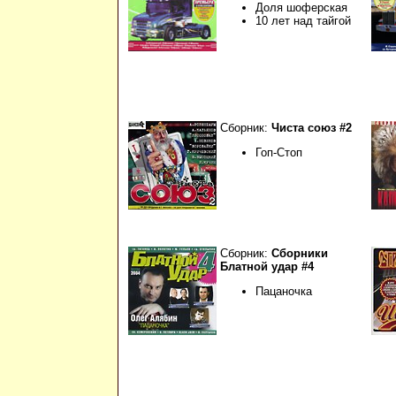
Доля шоферская
10 лет над тайгой
Сборник:
Чиста союз #2
Гоп-Стоп
Сборник:
Сборники
Блатной удар #4
Пацаночка