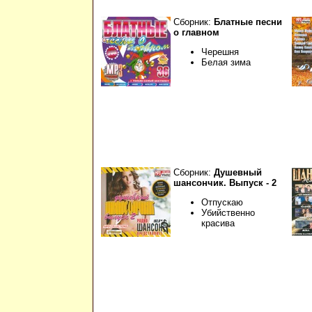
Сборник:
Блатные песни
о главном
Черешня
Белая зима
Сборник:
Душевный
шансончик. Выпуск - 2
Отпускаю
Убийственно
красива