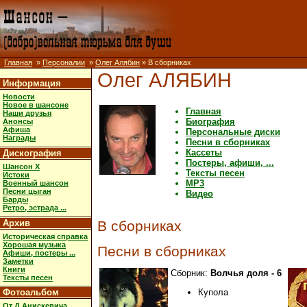
Главная
»
Персоналии
»
Олег Алябин
» В сборниках
Олег АЛЯБИН
Информация
Новости
Новое в шансоне
Главная
Наши друзья
Биография
Анонсы
Афиша
Персональные диски
Награды
Песни в сборниках
Кассеты
Дискография
Постеры, афиши, ...
Шансон X
Тексты песен
Истоки
MP3
Военный шансон
Песни цыган
Видео
Барды
Ретро, эстрада ...
Архив
В сборниках
Историческая справка
Хорошая музыка
Песни в сборниках
Афиши, постеры ...
Заметки
Книги
Сборник:
Волчья доля - 6
Тексты песен
Фотоальбом
Купола
От Д.Анискевича