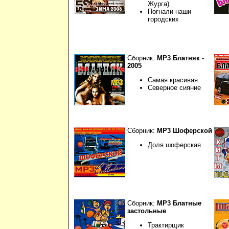
Журга)
Погнали наши
городских
Сборник:
МР3 Блатняк -
2005
Самая красивая
Северное сияние
Сборник:
МР3 Шоферской
Доля шоферская
Сборник:
МР3 Блатные
застольные
Трактирщик