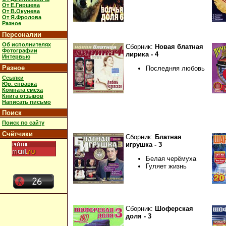
От Е.Гиршева
От В.Окунева
От Я.Фролова
Разное
Персоналии
Об исполнителях
Сборник:
Новая блатная
Фотографии
лирика - 4
Интервью
Разное
Последняя любовь
Ссылки
Юр. справка
Комната смеха
Книга отзывов
Написать письмо
Поиск
Поиск по сайту
Счётчики
Сборник:
Блатная
игрушка - 3
Белая черёмуха
Гуляет жизнь
Сборник:
Шоферская
доля - 3