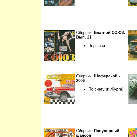
Сборник:
Блатной СОЮЗ.
Вып. 21
Черешня
Сборник:
Шоферской -
2006
По снегу (и Журга)
Сборник:
Популярный
шансон