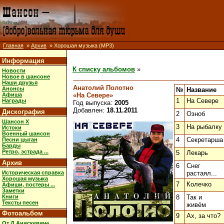
Главная
»
Архив
» Хорошая музыка (MP3)
Информация
К списку альбомов
»
Новости
Новое в шансоне
Наши друзья
Анатолий Полотно
Анонсы
№
Название
«На Севере»
Афиша
1
На Севере
Награды
Год выпуска:
2005
Добавлен:
18.11.2011
Дискография
2
Озноб
Шансон X
3
На рыбалку
Истоки
Военный шансон
4
Секретарша
Песни цыган
Барды
Ретро, эстрада ...
5
Лекарь
Архив
6
Снег
Историческая справка
растаял...
Хорошая музыка
7
Колечко
Афиши, постеры ...
Заметки
Книги
8
Так и
Тексты песен
живём
Фотоальбом
9
Ах, за что?
От Д.Анискевича