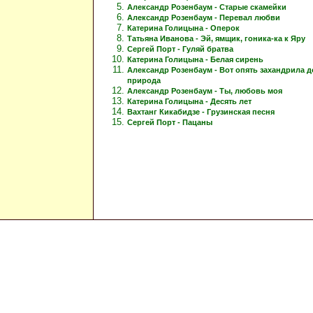
Александр Розенбаум - Старые скамейки
Александр Розенбаум - Перевал любви
Катерина Голицына - Оперок
Татьяна Иванова - Эй, ямщик, гоника-ка к Яру
Сергей Порт - Гуляй братва
Катерина Голицына - Белая сирень
Александр Розенбаум - Вот опять захандрила 
природа
Александр Розенбаум - Ты, любовь моя
Катерина Голицына - Десять лет
Вахтанг Кикабидзе - Грузинская песня
Сергей Порт - Пацаны