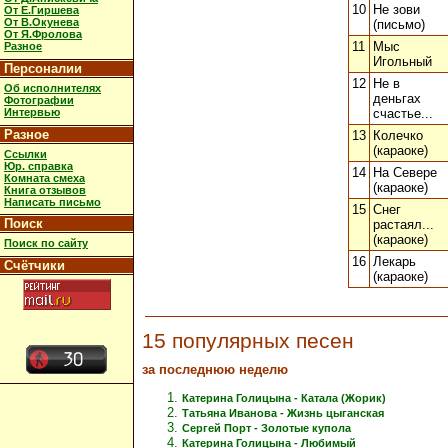
10
Не зови
От Е.Гиршева
От В.Окунева
(письмо)
От Я.Фролова
11
Мыс
Разное
Игольный
Персоналии
12
Не в
Об исполнителях
деньгах
Фотографии
Интервью
счастье...
Разное
13
Колечко
(караоке)
Ссылки
Юр. справка
14
На Севере
Комната смеха
(караоке)
Книга отзывов
Написать письмо
15
Снег
Поиск
растаял...
(караоке)
Поиск по сайту
16
Лекарь
Счётчики
(караоке)
15 популярных песен
за последнюю неделю
Катерина Голицына - Катала (Жорик)
Татьяна Иванова - Жизнь цыганская
Сергей Порт - Золотые купола
Катерина Голицына - Любимый