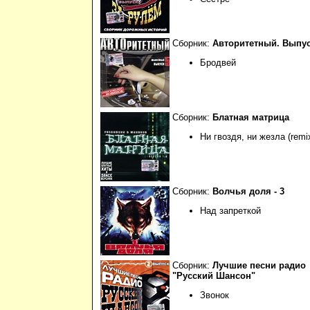
Сборник:
Авторитетный. Выпуск
Бродвей
Сборник:
Блатная матрица
Ни гвоздя, ни жезла (remi
Сборник:
Волчья доля - 3
Над запреткой
Сборник:
Лучшие песни радио
"Русский Шансон"
Звонок