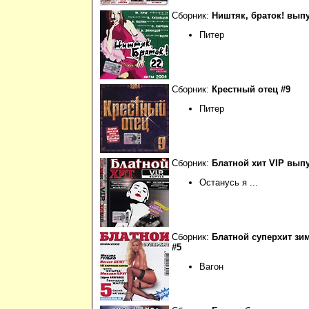
Сборник:
Ништяк, браток! выпу
Питер
Сборник:
Крестный отец #9
Питер
Сборник:
Блатной хит VIP вып
Останусь я ...
Сборник:
Блатной суперхит зим
#5
Вагон