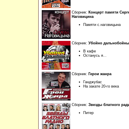
Сборник:
Концерт памяти Серг
Наговицина
Памяти с.наговицына
Сборник:
Убойно дальнобойн
В кафе
Останусь я...
Сборник:
Герои жанра
Ганджубас
На закате 20-го века
Сборник:
Звезды блатного рад
Питер