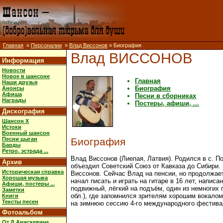
Главная
»
Персоналии
»
Влад Виссонов
» Биография
Влад ВИССОНОВ
Информация
Новости
Новое в шансоне
Главная
Наши друзья
Биография
Анонсы
Афиша
Песни в сборниках
Награды
Постеры, афиши, ...
Дискография
Шансон X
Истоки
Военный шансон
Песни цыган
Биография
Барды
Ретро, эстрада ...
Влад Виссонов (Лиепая, Латвия). Родился в с. По
Архив
объездил Советский Союз от Кавказа до Сибири. 
Историческая справка
Виссонов. Сейчас Влад на пенсии, но продолжает 
Хорошая музыка
начал писать и играть на гитаре в 16 лет, напис
Афиши, постеры ...
подвижный, лёгкий на подъём, один из немногих
Заметки
обл.), где запомнился зрителям хорошим вокало
Книги
Тексты песен
на зимнюю сессию 4-го международного фестив
Фотоальбом
От Д.Анискевича