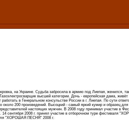
кровка, на Украине. Судьба забросила в армию под Лиепая, женился, так
Газоэлектросварщик высшей категории. Дочь - европейская дама, живёт в
работать в Генеральном консульстве России в г. Лиепая. По сути ответс
ано около 200 произведений. Высоцкий - самый яркий кумир и образец для
 представителей настоящих мужчин. В 2008 году принимал участие в Фес
м. 14 сентября 2008 г. принял участие в отборочном туре фестиваля "
аля "ХОРОШАЯ ПЕСНЯ" 2008 г.