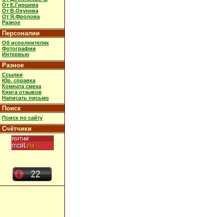
От Е.Гиршева
От В.Окунева
От Я.Фролова
Разное
Персоналии
Об исполнителях
Фотографии
Интервью
Разное
Ссылки
Юр. справка
Комната смеха
Книга отзывов
Написать письмо
Поиск
Поиск по сайту
Счётчики