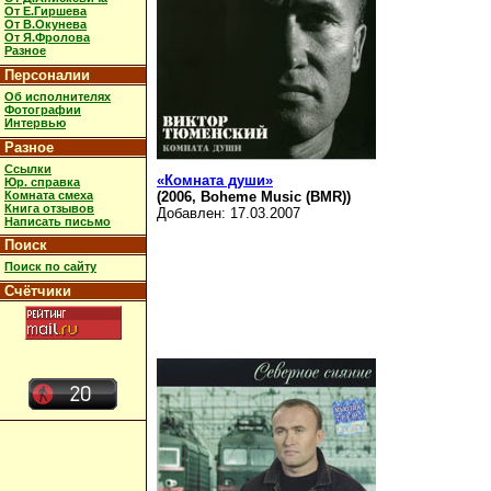
От Е.Гиршева
От В.Окунева
От Я.Фролова
Разное
Персоналии
Об исполнителях
Фотографии
Интервью
Разное
Ссылки
«Комната души»
Юр. справка
Комната смеха
(2006, Boheme Music (BMR))
Книга отзывов
Добавлен: 17.03.2007
Написать письмо
Поиск
Поиск по сайту
Счётчики