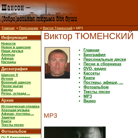
Главная
»
Персоналии
»
Виктор Тюменский
» MP3
Виктор ТЮМЕНСКИЙ
Информация
Новости
Новое в шансоне
Главная
Наши друзья
Биография
Анонсы
Афиша
Персональные диски
Награды
Песни в сборниках
DVD, видео
Дискография
Кассеты
Шансон X
Книги
Истоки
Постеры, афиши, ...
Военный шансон
Песни цыган
Фотоальбом
Барды
Тексты песен
Ретро, эстрада ...
MP3
Архив
Видео
Историческая справка
Хорошая музыка
Афиши, постеры ...
MP3
Заметки
Книги
Тексты песен
Фотоальбом
От Д.Анискевича