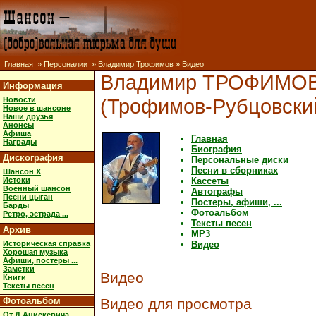
Главная
»
Персоналии
»
Владимир Трофимов
» Видео
Владимир ТРОФИМО
Информация
(Трофимов-Рубцовски
Новости
Новое в шансоне
Наши друзья
Анонсы
Афиша
Главная
Награды
Биография
Дискография
Персональные диски
Песни в сборниках
Шансон X
Истоки
Кассеты
Военный шансон
Автографы
Песни цыган
Постеры, афиши, ...
Барды
Фотоальбом
Ретро, эстрада ...
Тексты песен
Архив
MP3
Историческая справка
Видео
Хорошая музыка
Афиши, постеры ...
Заметки
Видео
Книги
Тексты песен
Видео для просмотра
Фотоальбом
От Д.Анискевича