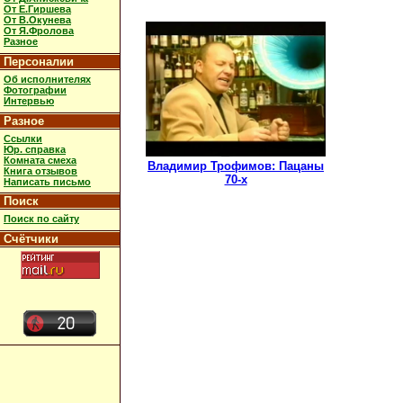
От Е.Гиршева
От В.Окунева
От Я.Фролова
Разное
Персоналии
Об исполнителях
Фотографии
Интервью
Разное
Ссылки
Юр. справка
Комната смеха
Владимир Трофимов: Пацаны
Книга отзывов
70-х
Написать письмо
Поиск
Поиск по сайту
Счётчики