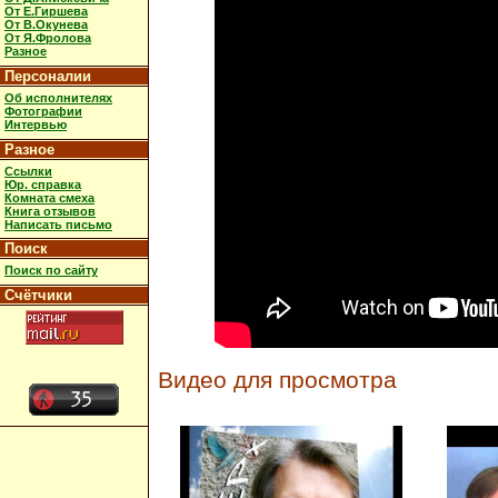
От Е.Гиршева
От В.Окунева
От Я.Фролова
Разное
Персоналии
Об исполнителях
Фотографии
Интервью
Разное
Ссылки
Юр. справка
Комната смеха
Книга отзывов
Написать письмо
Поиск
Поиск по сайту
Счётчики
Видео для просмотра