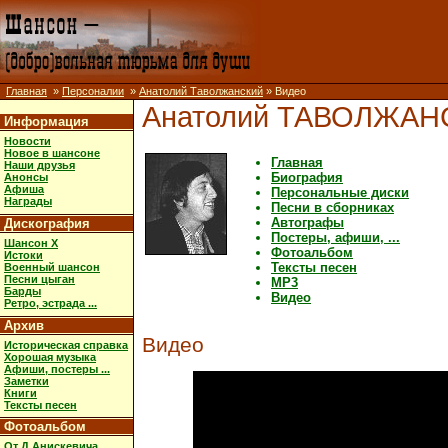
Главная
»
Персоналии
»
Анатолий Таволжанский
» Видео
Анатолий ТАВОЛЖАН
Информация
Новости
Новое в шансоне
Главная
Наши друзья
Биография
Анонсы
Афиша
Персональные диски
Награды
Песни в сборниках
Автографы
Дискография
Постеры, афиши, ...
Шансон X
Фотоальбом
Истоки
Тексты песен
Военный шансон
Песни цыган
MP3
Барды
Видео
Ретро, эстрада ...
Архив
Видео
Историческая справка
Хорошая музыка
Афиши, постеры ...
Заметки
Книги
Тексты песен
Фотоальбом
От Д.Анискевича