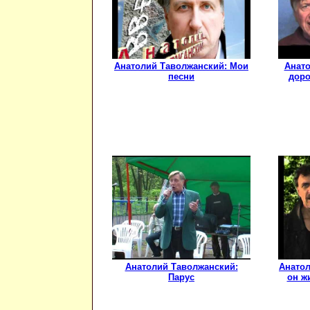
Анатолий Таволжанский: Мои
Анато
песни
доро
Анатолий Таволжанский:
Анатол
Парус
он ж