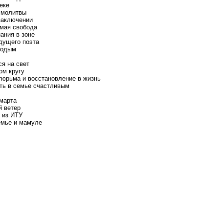
еке
 молитвы
 заключении
мая свобода
ания в зоне
дущего поэта
лодым
ся на свет
ом кругу
тюрьма и восстановление в жизнь
ть в семье счастливым
марта
й ветер
 из ИТУ
емье и мамуле