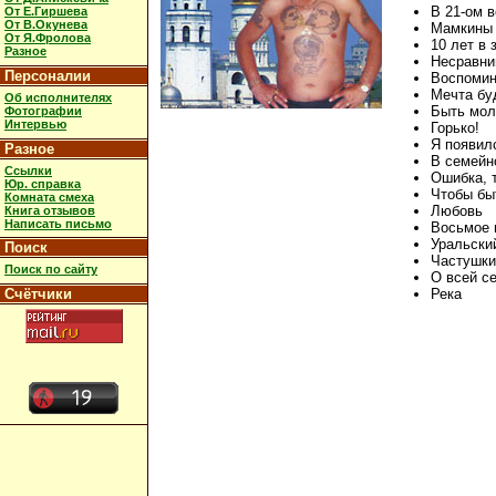
В 21-ом в
От Е.Гиршева
От В.Окунева
Мамкины
От Я.Фролова
10 лет в
Разное
Несравни
Персоналии
Воспомин
Мечта бу
Об исполнителях
Быть мо
Фотографии
Интервью
Горько!
Я появил
Разное
В семейн
Ссылки
Ошибка, 
Юр. справка
Чтобы бы
Комната смеха
Любовь
Книга отзывов
Написать письмо
Восьмое 
Уральски
Поиск
Частушки
Поиск по сайту
О всей с
Счётчики
Река