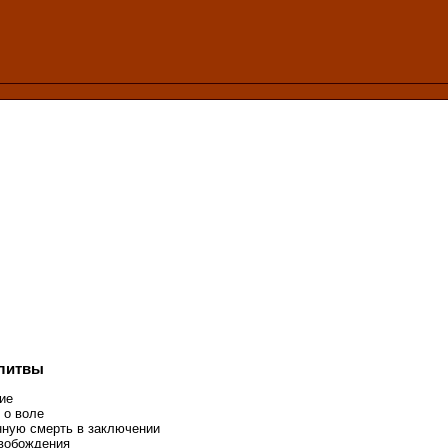
литвы
ие
 о воле
ную смерть в заключении
вобождения