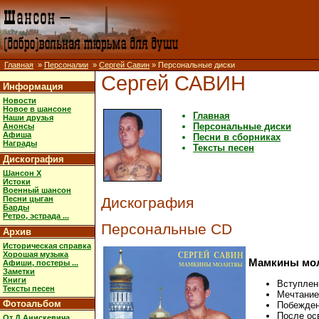
Главная
»
Персоналии
»
Сергей Савин
» Персональные диски
Сергей САВИН
Информация
Новости
Новое в шансоне
Главная
Наши друзья
Персональные диски
Анонсы
Афиша
Песни в сборниках
Награды
Тексты песен
Дискография
Шансон X
Истоки
Военный шансон
Песни цыган
Дискография
Барды
Ретро, эстрада ...
Персональные CD
Архив
Историческая справка
Хорошая музыка
Мамкины мо
Афиши, постеры ...
Заметки
Книги
Вступлен
Тексты песен
Мечтание
Фотоальбом
Побежден
После ос
От Д.Анискевича