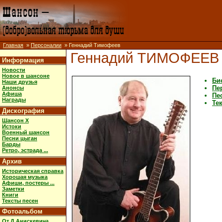
Главная
»
Персоналии
» Геннадий Тимофеев
Геннадий ТИМОФЕЕВ
Информация
Новости
Новое в шансоне
Би
Наши друзья
Пе
Анонсы
Афиша
Пе
Награды
Те
Дискография
Шансон X
Истоки
Военный шансон
Песни цыган
Барды
Ретро, эстрада ...
Архив
Историческая справка
Хорошая музыка
Афиши, постеры ...
Заметки
Книги
Тексты песен
Фотоальбом
От Д.Анискевича