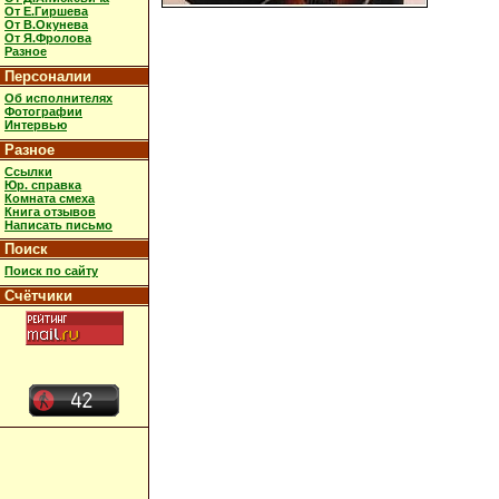
От Е.Гиршева
От В.Окунева
От Я.Фролова
Разное
Персоналии
Об исполнителях
Фотографии
Интервью
Разное
Ссылки
Юр. справка
Комната смеха
Книга отзывов
Написать письмо
Поиск
Поиск по сайту
Счётчики