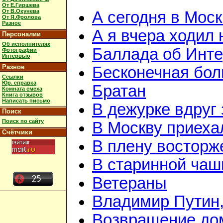
От Е.Гиршева
От В.Окунева
А сегодня в Мос
От Я.Фролова
Разное
А я вчера ходил 
Персоналии
Об исполнителях
Баллада об Инте
Фотографии
Интервью
Разное
Бесконечная бол
Ссылки
Юр. справка
Братан
Комната смеха
Книга отзывов
Написать письмо
В дежурке вдруг
Поиск
Поиск по сайту
В Москву приеха
Счётчики
В плену восторж
В старинной чашк
Ветераны
Владимир Путин
Возвращение до