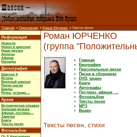
Главная
»
Персоналии
»
Роман Юрченко
» Тексты песен
Роман ЮРЧЕНКО
Информация
(группа "Положительн
Новости
Новое в шансоне
Наши друзья
Анонсы
Афиша
Главная
Награды
Биография
Дискография
Персональные диски
Песни в сборниках
Шансон X
Истоки
DVD, видео
Военный шансон
Книги
Песни цыган
Автографы
Барды
Постеры, афиши, ...
Ретро, эстрада ...
Фотоальбом
Архив
Тексты песен
Историческая справка
MP3
Хорошая музыка
Видео
Афиши, постеры ...
Заметки
Книги
Тексты песен, стихи
Тексты песен
Фотоальбом
От Д.Анискевича