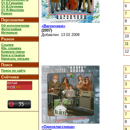
От Е.Гиршева
6
От В.Окунева
От Я.Фролова
7
Разное
Персоналии
8
Об исполнителях
«Вагончики»
9
Фотографии
(2007)
Интервью
Добавлен: 13.02.2008
10
Разное
11
Ссылки
Юр. справка
12
Комната смеха
Книга отзывов
Написать письмо
Поиск
1
Поиск по сайту
2
Счётчики
3
4
5
6
7
8
«Одноклассница»
9