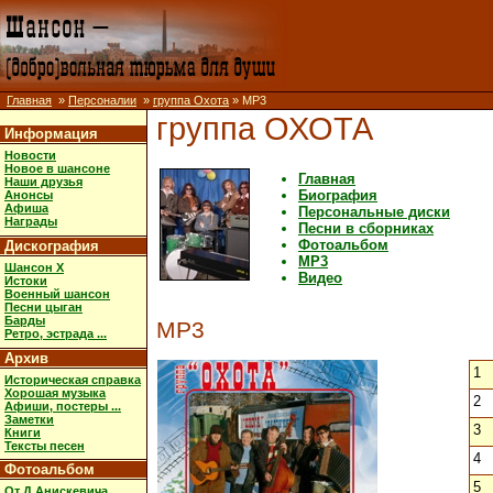
Главная
»
Персоналии
»
группа Охота
» MP3
группа ОХОТА
Информация
Новости
Новое в шансоне
Главная
Наши друзья
Биография
Анонсы
Афиша
Персональные диски
Награды
Песни в сборниках
Фотоальбом
Дискография
MP3
Шансон X
Видео
Истоки
Военный шансон
Песни цыган
Барды
MP3
Ретро, эстрада ...
Архив
1
Историческая справка
Хорошая музыка
2
Афиши, постеры ...
Заметки
3
Книги
Тексты песен
4
Фотоальбом
5
От Д.Анискевича