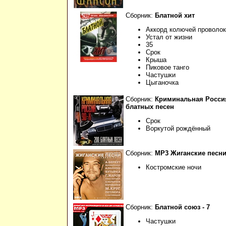
Сборник:
Блатной хит
Аккорд колючей проволо
Устал от жизни
35
Срок
Крыша
Пиковое танго
Частушки
Цыганочка
Сборник:
Криминальная Россия
блатных песен
Срок
Воркутой рождённый
Сборник:
МР3 Жиганские песни 
Костромские ночи
Сборник:
Блатной союз - 7
Частушки