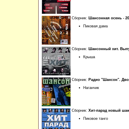
Сборник:
Шансонная осень - 2
Пиковая дама
Сборник:
Шансонный хит. Выпу
Крыша
Сборник:
Радио "Шансон". Дв
Наганчик
Сборник:
Хит-парад новый шан
Пиковое танго