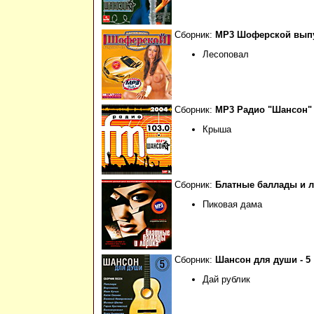
Сборник:
МР3 Шоферской выпу
Лесоповал
Сборник:
МР3 Радио "Шансон" 
Крыша
Сборник:
Блатные баллады и 
Пиковая дама
Сборник:
Шансон для души - 5
Дай рублик