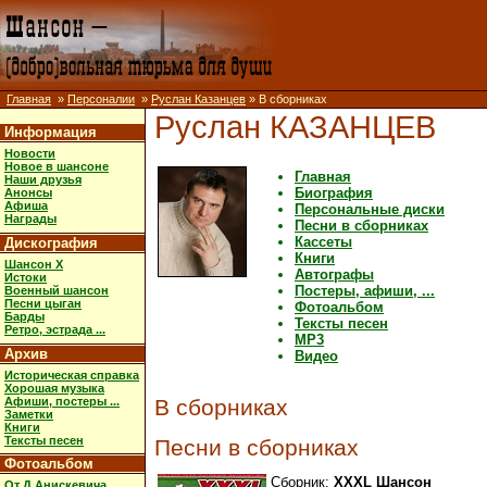
Главная
»
Персоналии
»
Руслан Казанцев
» В сборниках
Руслан КАЗАНЦЕВ
Информация
Новости
Новое в шансоне
Главная
Наши друзья
Биография
Анонсы
Афиша
Персональные диски
Награды
Песни в сборниках
Кассеты
Дискография
Книги
Шансон X
Автографы
Истоки
Постеры, афиши, ...
Военный шансон
Песни цыган
Фотоальбом
Барды
Тексты песен
Ретро, эстрада ...
MP3
Архив
Видео
Историческая справка
Хорошая музыка
Афиши, постеры ...
В сборниках
Заметки
Книги
Тексты песен
Песни в сборниках
Фотоальбом
Сборник:
XXXL Шансон
От Д.Анискевича