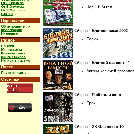
От Е.Гиршева
От В.Окунева
Черный Ангел
От Я.Фролова
Разное
Персоналии
Об исполнителях
Фотографии
Сборник:
Блатная зима 2002
Интервью
Париж
Разное
Ссылки
Юр. справка
Комната смеха
Книга отзывов
Написать письмо
Сборник:
Блатной шансон - 4
Поиск
Аккорд колючей проволо
Поиск по сайту
Счётчики
Сборник:
Любовь и зона
Срок
Сборник:
XXXL шансон 10