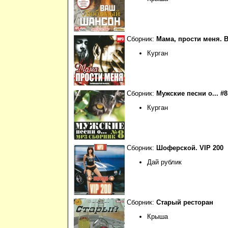
Сборник:
Мама, прости меня. 
Курган
Сборник:
Мужские песни о... #8
Курган
Сборник:
Шоферской. VIP 200
Дай рублик
Сборник:
Старый ресторан
Крыша