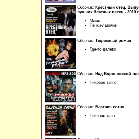
Сборник:
Крёстный отец. Выпу
лучших блатных песен - 2010 г
Мама
Печки-лавочки
Сборник:
Тюремный роман
Где-то далеко
Сборник:
Над Воронежской тюр
Пиковое танго
Сборник:
Блатная сотня
Пиковое танго