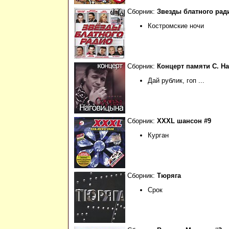
Сборник:
Звезды блатного рад
Костромские ночи
Сборник:
Концерт памяти С. Н
Дай рублик, гоп ...
Сборник:
XXXL шансон #9
Курган
Сборник:
Тюряга
Срок