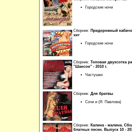
Городские ночи
Сборник:
Придорожный кабачо
хит
Городские ночи
Сборник:
Топовая двухсотка р
"Шансон" - 2010 г.
Частушки
Сборник:
Для братвы
Сочи и (Я. Павлова)
Сборник:
Калина - малина. Сб
блатных песен. Выпуск 10 - 201