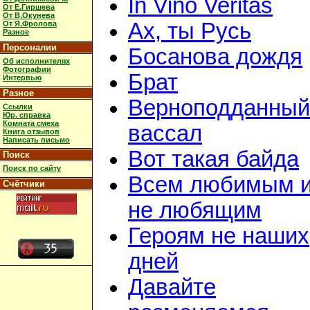
In Vino Veritas
От Е.Гиршева
От В.Окунева
Ах, ты Русь
От Я.Фролова
Разное
Персоналии
Босанова дождя
Об исполнителях
Фотографии
Брат
Интервью
Разное
Верноподданный
Ссылки
Юр. справка
Комната смеха
вассал
Книга отзывов
Написать письмо
Вот такая байда
Поиск
Поиск по сайту
Всем любимым 
Счётчики
не любящим
Героям не наших
дней
Давайте