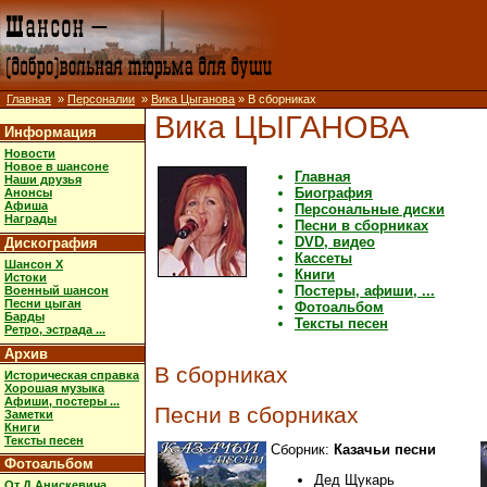
Главная
»
Персоналии
»
Вика Цыганова
» В сборниках
Вика ЦЫГАНОВА
Информация
Новости
Новое в шансоне
Главная
Наши друзья
Биография
Анонсы
Афиша
Персональные диски
Награды
Песни в сборниках
DVD, видео
Дискография
Кассеты
Шансон X
Книги
Истоки
Постеры, афиши, ...
Военный шансон
Песни цыган
Фотоальбом
Барды
Тексты песен
Ретро, эстрада ...
Архив
В сборниках
Историческая справка
Хорошая музыка
Афиши, постеры ...
Песни в сборниках
Заметки
Книги
Тексты песен
Сборник:
Казачьи песни
Фотоальбом
Дед Щукарь
От Д.Анискевича