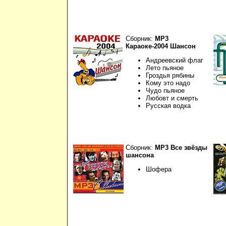
Сборник:
МР3
Караоке-2004 Шансон
Андреевский флаг
Лето пьяное
Гроздья рябины
Кому это надо
Чудо пьяное
Любовт и смерть
Русская водка
Сборник:
МР3 Все звёзды
шансона
Шофера