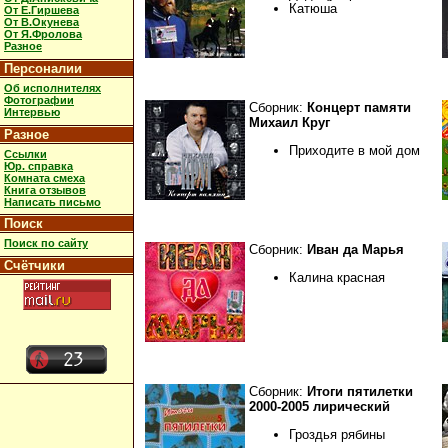
Катюша
От Е.Гиршева
От В.Окунева
От Я.Фролова
Разное
Персоналии
Об исполнителях
Фотографии
Сборник:
Концерт памяти
Интервью
Михаил Круг
Разное
Приходите в мой дом
Ссылки
Юр. справка
Комната смеха
Книга отзывов
Написать письмо
Поиск
Поиск по сайту
Сборник:
Иван да Марья
Счётчики
Калина красная
Сборник:
Итоги пятилетки
2000-2005 лирический
Гроздья рябины