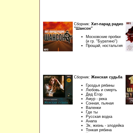
Сборник:
Хит-парад радио
"Шансон"
Московские пробки
(и гр. "Буратино")
Прощай, ностальгия
Сборник:
Женская судьба
Гроздья рябины
Любовь и смерть
Дед Егор
Амур - река
Сонная, пьяная
Валенки
Где ты
Русская водка
Анапа
Эх, жизнь - злодейка
Тонкая рябина