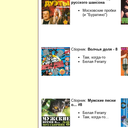
русского шансона
Московские пробки
(и "Буратино")
Сборник:
Волчья доля - 8
Там, когда-то
Белая Ferarry
Сборник:
Мужские песни
о... #8
Белая Ferarry
Там, когда-то...