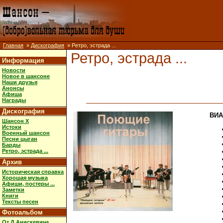
Главная
»
Дискография
» Ретро, эстрада ...
Ретро, эстрада ...
Информация
Новости
Новое в шансоне
Наши друзья
Анонсы
Афиша
Награды
Дискография
ВИА
Шансон X
Истоки
Военный шансон
Песни цыган
Барды
Ретро, эстрада ...
Архив
Историческая справка
Хорошая музыка
Афиши, постеры ...
Заметки
Книги
Тексты песен
Фотоальбом
От Д.Анискевича