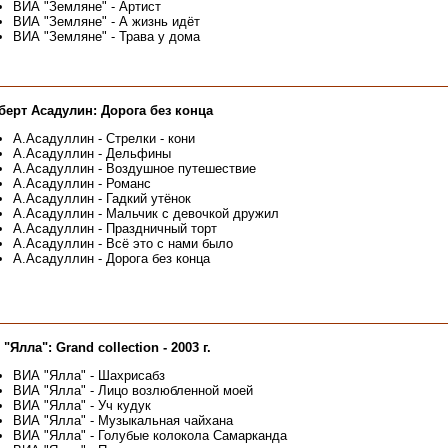
ВИА "Земляне" - Артист
ВИА "Земляне" - А жизнь идёт
ВИА "Земляне" - Трава у дома
берт Асадулин: Дорога без конца
А.Асадуллин - Стрелки - кони
А.Асадуллин - Дельфины
А.Асадуллин - Воздушное путешествие
А.Асадуллин - Романс
А.Асадуллин - Гадкий утёнок
А.Асадуллин - Мальчик с девочкой дружил
А.Асадуллин - Праздничный торт
А.Асадуллин - Всё это с нами было
А.Асадуллин - Дорога без конца
"Ялла": Grand collection - 2003 г.
ВИА "Ялла" - Шахрисабз
ВИА "Ялла" - Лицо возлюбленной моей
ВИА "Ялла" - Уч кудук
ВИА "Ялла" - Музыкальная чайхана
ВИА "Ялла" - Голубые колокола Самарканда