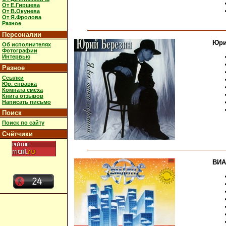
От Е.Гиршева
От В.Окунева
От Я.Фролова
Разное
Персоналии
Юри
Об исполнителях
Фотографии
Интервью
Разное
Ссылки
Юр. справка
Комната смеха
Книга отзывов
Написать письмо
Поиск
Поиск по сайту
Счётчики
ВИА 