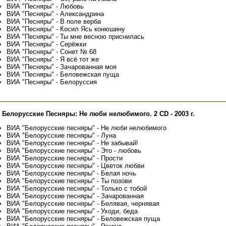
ВИА "Песняры" - Любовь
ВИА "Песняры" - Александрина
ВИА "Песняры" - В поле верба
ВИА "Песняры" - Косил Ясь конюшину
ВИА "Песняры" - Ты мне весною приснилась
ВИА "Песняры" - Серёжки
ВИА "Песняры" - Сонет № 68
ВИА "Песняры" - Я всё тот же
ВИА "Песняры" - Зачарованная моя
ВИА "Песняры" - Беловежская пуща
ВИА "Песняры" - Белоруссия
 Белорусские Песняры: Не люби нелюбимого. 2 CD - 2003 г.
ВИА "Белорусские песняры" - Не люби нелюбимого
ВИА "Белорусские песняры" - Луна
ВИА "Белорусские песняры" - Не забывай!
ВИА "Белорусские песняры" - Это - любовь
ВИА "Белорусские песняры" - Прости
ВИА "Белорусские песняры" - Цветок любви
ВИА "Белорусские песняры" - Белая ночь
ВИА "Белорусские песняры" - Ты позови
ВИА "Белорусские песняры" - Только с тобой
ВИА "Белорусские песняры" - Зачарованная
ВИА "Белорусские песняры" - Белявая, чернявая
ВИА "Белорусские песняры" - Уходи, беда
ВИА "Белорусские песняры" - Беловежская пуща