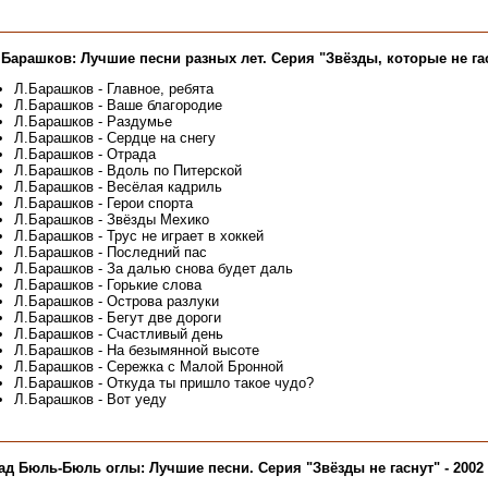
 Барашков: Лучшие песни разных лет. Серия "Звёзды, которые не гасн
Л.Барашков - Главное, ребята
Л.Барашков - Ваше благородие
Л.Барашков - Раздумье
Л.Барашков - Сердце на снегу
Л.Барашков - Отрада
Л.Барашков - Вдоль по Питерской
Л.Барашков - Весёлая кадриль
Л.Барашков - Герои спорта
Л.Барашков - Звёзды Мехико
Л.Барашков - Трус не играет в хоккей
Л.Барашков - Последний пас
Л.Барашков - За далью снова будет даль
Л.Барашков - Горькие слова
Л.Барашков - Острова разлуки
Л.Барашков - Бегут две дороги
Л.Барашков - Счастливый день
Л.Барашков - На безымянной высоте
Л.Барашков - Сережка с Малой Бронной
Л.Барашков - Откуда ты пришло такое чудо?
Л.Барашков - Вот уеду
ад Бюль-Бюль оглы: Лучшие песни. Серия "Звёзды не гаснут" - 2002 