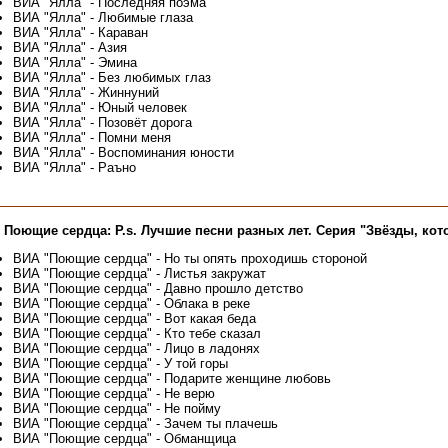
ВИА "Ялла" - Последняя поэма
ВИА "Ялла" - Любимые глаза
ВИА "Ялла" - Караван
ВИА "Ялла" - Азия
ВИА "Ялла" - Эмина
ВИА "Ялла" - Без любимых глаз
ВИА "Ялла" - Жиннуний
ВИА "Ялла" - Юный человек
ВИА "Ялла" - Позовёт дорога
ВИА "Ялла" - Помни меня
ВИА "Ялла" - Воспоминания юности
ВИА "Ялла" - Раъно
 Поющие сердца: P.s. Лучшие песни разных лет. Серия "Звёзды, котор
ВИА "Поющие сердца" - Но ты опять проходишь стороной
ВИА "Поющие сердца" - Листья закружат
ВИА "Поющие сердца" - Давно прошло детство
ВИА "Поющие сердца" - Облака в реке
ВИА "Поющие сердца" - Вот какая беда
ВИА "Поющие сердца" - Кто тебе сказал
ВИА "Поющие сердца" - Лицо в ладонях
ВИА "Поющие сердца" - У той горы
ВИА "Поющие сердца" - Подарите женщине любовь
ВИА "Поющие сердца" - Не верю
ВИА "Поющие сердца" - Не пойму
ВИА "Поющие сердца" - Зачем ты плачешь
ВИА "Поющие сердца" - Обманщица