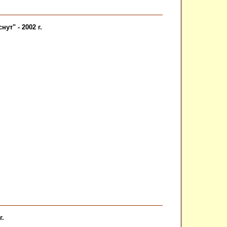
ут" - 2002 г.
г.