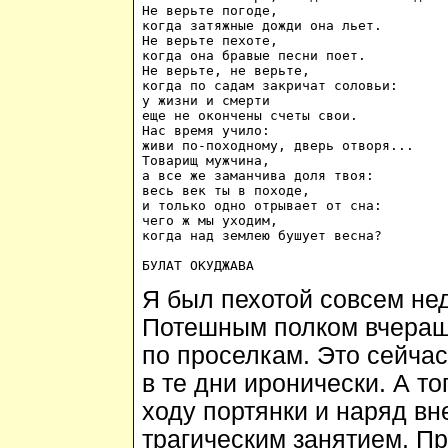
Не верьте погоде,

когда затяжные дожди она льет.

Не верьте пехоте,

когда она бравые песни поет.

Не верьте, не верьте,

когда по садам закричат соловьи:

у жизни и смерти

еще не окончены счеты свои.

Нас время учило:

живи по-походному, дверь отворя...

Товарищ мужчина,

а все же заманчива доля твоя:

весь век ты в походе,

и только одно отрывает от сна:

чего ж мы уходим,

когда над землею бушует весна?

Я был пехотой совсем нед
Потешным полком вчераш
по проселкам. Это сейчас
в те дни иронически. А то
ходу портянки и наряд вн
трагическим занятием. П