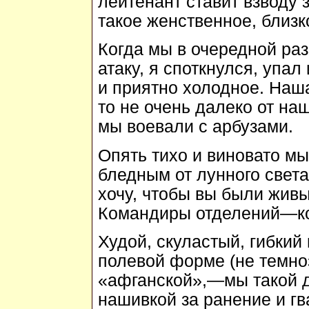
лейтенант ставит взводу 
такое женственное, близк
Когда мы в очередной ра
атаку, я споткнулся, упал
и приятно холодное. Наша
то не очень далеко от на
мы воевали с арбузами.
Опять тихо и виновато м
бледным от лунного света.
хочу, чтобы вы были жив
Командиры отделений—ко
Худой, скуластый, гибкий 
полевой форме (не темноз
«афганской»,—мы такой д
нашивкой за ранение и г