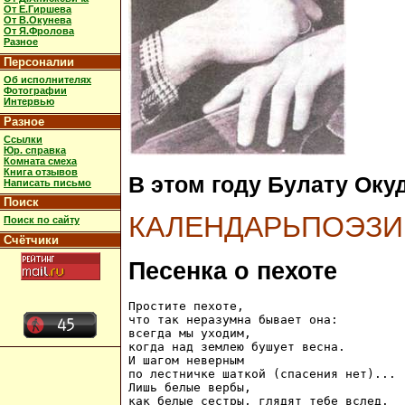
От Е.Гиршева
От В.Окунева
От Я.Фролова
Разное
Персоналии
Об исполнителях
Фотографии
Интервью
Разное
Ссылки
Юр. справка
Комната смеха
Книга отзывов
В этом году Булату Оку
Написать письмо
Поиск
КАЛЕНДАРЬПОЭЗИ
Поиск по сайту
Счётчики
Песенка о пехоте
Простите пехоте,

что так неразумна бывает она:

всегда мы уходим,

когда над землею бушует весна.

И шагом неверным

по лестничке шаткой (спасения нет)...

Лишь белые вербы,

как белые сестры, глядят тебе вслед.
