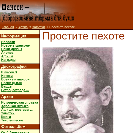
Главная
»
Архив
»
Заметки
» Простите пехоте
Простите пехоте
Информация
Новости
Новое в шансоне
Наши друзья
Анонсы
Афиша
Награды
Дискография
Шансон X
Истоки
Военный шансон
Песни цыган
Барды
Ретро, эстрада ...
Архив
Историческая справка
Хорошая музыка
Афиши, постеры ...
Заметки
Книги
Тексты песен
Фотоальбом
От Д.Анискевича