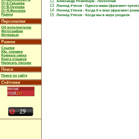
Александр Розенбаум - Лесосплав
От Е.Гиршева
Леонид Утёсов - Одесса-мама (фрагмент куплет
От В.Окунева
Леонид Утёсов - Когда б я знал (фрагмент рома
От Я.Фролова
Разное
Леонид Утёсов - Когда мы в море уходили
Персоналии
Об исполнителях
Фотографии
Интервью
Разное
Ссылки
Юр. справка
Комната смеха
Книга отзывов
Написать письмо
Поиск
Поиск по сайту
Счётчики