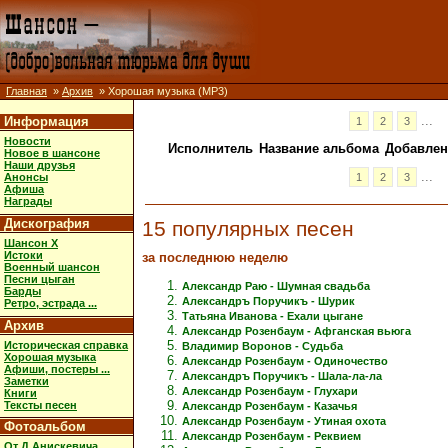
Главная
»
Архив
» Хорошая музыка (MP3)
...
Информация
1
2
3
Новости
Исполнитель
Название альбома
Добавлен
Новое в шансоне
Наши друзья
...
1
2
3
Анонсы
Афиша
Награды
Дискография
15 популярных песен
Шансон X
Истоки
за последнюю неделю
Военный шансон
Песни цыган
Александр Раю - Шумная свадьба
Барды
Александръ Поручикъ - Шурик
Ретро, эстрада ...
Татьяна Иванова - Ехали цыгане
Архив
Александр Розенбаум - Афганская вьюга
Историческая справка
Владимир Воронов - Судьба
Хорошая музыка
Александр Розенбаум - Одиночество
Афиши, постеры ...
Александръ Поручикъ - Шала-ла-ла
Заметки
Александр Розенбаум - Глухари
Книги
Тексты песен
Александр Розенбаум - Казачья
Александр Розенбаум - Утиная охота
Фотоальбом
Александр Розенбаум - Реквием
От Д.Анискевича