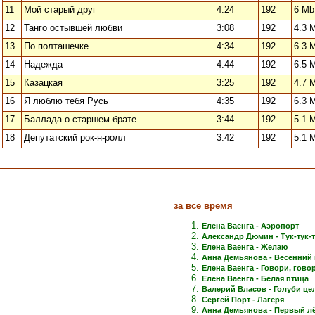
11
Мой старый друг
4:24
192
6 Mb
12
Танго остывшей любви
3:08
192
4.3 
13
По полташечке
4:34
192
6.3 
14
Надежда
4:44
192
6.5 
15
Казацкая
3:25
192
4.7 
16
Я люблю тебя Русь
4:35
192
6.3 
17
Баллада о старшем брате
3:44
192
5.1 
18
Депутатский рок-н-ролл
3:42
192
5.1 
за все время
Елена Ваенга - Аэропорт
Александр Дюмин - Тук-тук-
Елена Ваенга - Желаю
Анна Демьянова - Весенний 
Елена Ваенга - Говори, говори
Елена Ваенга - Белая птица
Валерий Власов - Голуби це
Сергей Порт - Лагеря
Анна Демьянова - Первый лёд