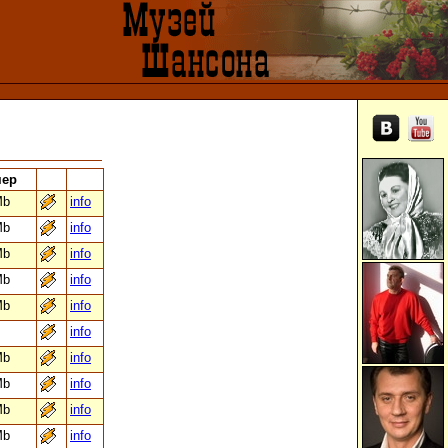
мер
Mb
info
Mb
info
Mb
info
Mb
info
Mb
info
info
Mb
info
Mb
info
Mb
info
Mb
info