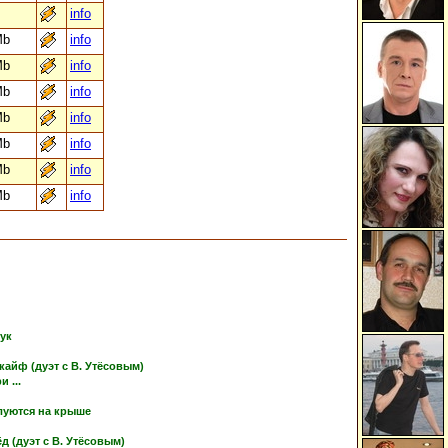
info
Mb
info
Mb
info
Mb
info
Mb
info
Mb
info
Mb
info
Mb
info
тук
кайф (дуэт с В. Утёсовым)
 ...
луются на крыше
 (дуэт с В. Утёсовым)