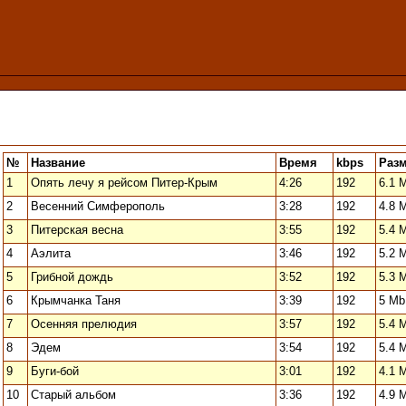
№
Название
Время
kbps
Раз
1
Опять лечу я рейсом Питер-Крым
4:26
192
6.1 
2
Весенний Симферополь
3:28
192
4.8 
3
Питерская весна
3:55
192
5.4 
4
Аэлита
3:46
192
5.2 
5
Грибной дождь
3:52
192
5.3 
6
Крымчанка Таня
3:39
192
5 Mb
7
Осенняя прелюдия
3:57
192
5.4 
8
Эдем
3:54
192
5.4 
9
Буги-бой
3:01
192
4.1 
10
Старый альбом
3:36
192
4.9 