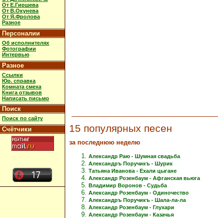
От Е.Гиршева
От В.Окунева
От Я.Фролова
Разное
Персоналии
Об исполнителях
Фотографии
Интервью
Разное
Ссылки
Юр. справка
Комната смеха
Книга отзывов
Написать письмо
Поиск
Поиск по сайту
15 популярных песен
Счётчики
за последнюю неделю
Александр Раю - Шумная свадьба
Александръ Поручикъ - Шурик
Татьяна Иванова - Ехали цыгане
Александр Розенбаум - Афганская вьюга
Владимир Воронов - Судьба
Александр Розенбаум - Одиночество
Александръ Поручикъ - Шала-ла-ла
Александр Розенбаум - Глухари
Александр Розенбаум - Казачья