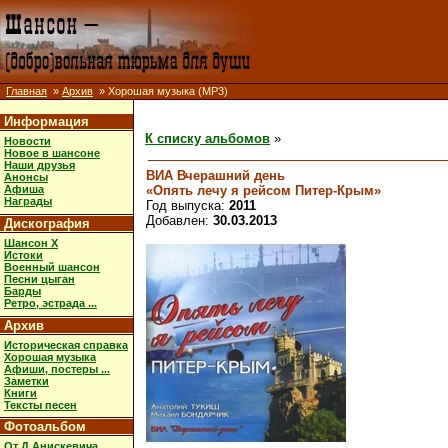
Главная
»
Архив
» Хорошая музыка (MP3)
Информация
К списку альбомов
»
Новости
Новое в шансоне
Наши друзья
ВИА Вчерашний день
Анонсы
«Опять лечу я рейсом Питер-Крым»
Афиша
Награды
Год выпуска:
2011
Добавлен:
30.03.2013
Дискография
Шансон X
Истоки
Военный шансон
Песни цыган
Барды
Ретро, эстрада ...
Архив
Историческая справка
Хорошая музыка
Афиши, постеры ...
Заметки
Книги
Тексты песен
Фотоальбом
От Д.Анискевича