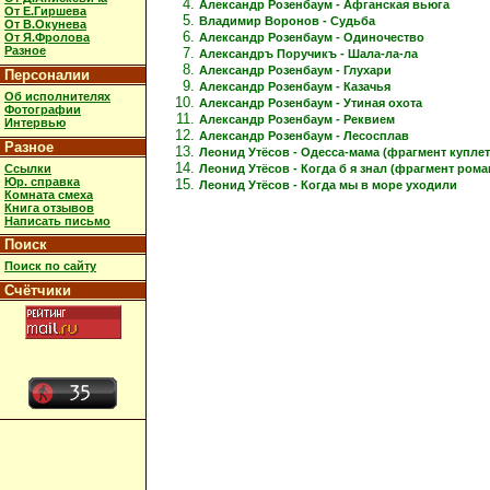
Александр Розенбаум - Афганская вьюга
От Е.Гиршева
Владимир Воронов - Судьба
От В.Окунева
Александр Розенбаум - Одиночество
От Я.Фролова
Разное
Александръ Поручикъ - Шала-ла-ла
Александр Розенбаум - Глухари
Персоналии
Александр Розенбаум - Казачья
Об исполнителях
Александр Розенбаум - Утиная охота
Фотографии
Александр Розенбаум - Реквием
Интервью
Александр Розенбаум - Лесосплав
Разное
Леонид Утёсов - Одесса-мама (фрагмент куплет
Ссылки
Леонид Утёсов - Когда б я знал (фрагмент рома
Юр. справка
Леонид Утёсов - Когда мы в море уходили
Комната смеха
Книга отзывов
Написать письмо
Поиск
Поиск по сайту
Счётчики