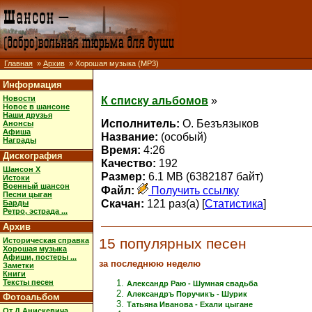
Главная
»
Архив
» Хорошая музыка (MP3)
Информация
Новости
К списку альбомов
»
Новое в шансоне
Наши друзья
Исполнитель:
О. Безъязыков
Анонсы
Афиша
Название:
(особый)
Награды
Время:
4:26
Дискография
Качество:
192
Шансон X
Размер:
6.1 MB (6382187 байт)
Истоки
Военный шансон
Файл:
Получить ссылку
Песни цыган
Скачан:
121 раз(а) [
Статистика
]
Барды
Ретро, эстрада ...
Архив
15 популярных песен
Историческая справка
Хорошая музыка
Афиши, постеры ...
за последнюю неделю
Заметки
Книги
Тексты песен
Александр Раю - Шумная свадьба
Александръ Поручикъ - Шурик
Фотоальбом
Татьяна Иванова - Ехали цыгане
От Д.Анискевича