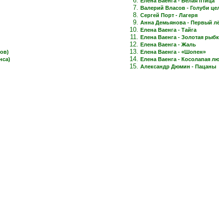
Елена Ваенга - Белая птица
Валерий Власов - Голуби це
Сергей Порт - Лагеря
Анна Демьянова - Первый лёд
Елена Ваенга - Тайга
Елена Ваенга - Золотая рыб
Елена Ваенга - Жаль
ов)
Елена Ваенга - «Шопен»
нса)
Елена Ваенга - Косолапая л
Александр Дюмин - Пацаны