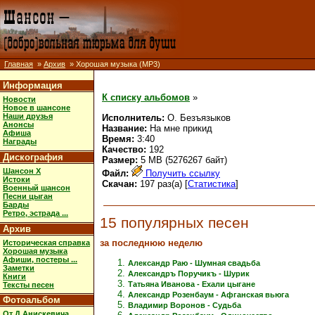
Главная
»
Архив
» Хорошая музыка (MP3)
Информация
К списку альбомов
»
Новости
Новое в шансоне
Наши друзья
Исполнитель:
О. Безъязыков
Анонсы
Название:
На мне прикид
Афиша
Время:
3:40
Награды
Качество:
192
Дискография
Размер:
5 MB (5276267 байт)
Шансон X
Файл:
Получить ссылку
Истоки
Скачан:
197 раз(а) [
Статистика
]
Военный шансон
Песни цыган
Барды
Ретро, эстрада ...
15 популярных песен
Архив
за последнюю неделю
Историческая справка
Хорошая музыка
Афиши, постеры ...
Александр Раю - Шумная свадьба
Заметки
Александръ Поручикъ - Шурик
Книги
Татьяна Иванова - Ехали цыгане
Тексты песен
Александр Розенбаум - Афганская вьюга
Фотоальбом
Владимир Воронов - Судьба
От Д.Анискевича