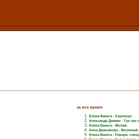
за все время
Елена Ваенга - Аэропорт
Александр Дюмин - Тук-тук-
Елена Ваенга - Желаю
Анна Демьянова - Весенний 
Елена Ваенга - Говори, говори