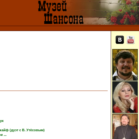
тук
кайф (дуэт с В. Утёсовым)
 ...