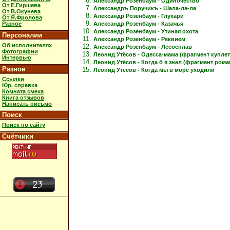
Александр Розенбаум - Одиночество
От Е.Гиршева
Александръ Поручикъ - Шала-ла-ла
От В.Окунева
Александр Розенбаум - Глухари
От Я.Фролова
Александр Розенбаум - Казачья
Разное
Александр Розенбаум - Утиная охота
Персоналии
Александр Розенбаум - Реквием
Об исполнителях
Александр Розенбаум - Лесосплав
Фотографии
Леонид Утёсов - Одесса-мама (фрагмент куплет
Интервью
Леонид Утёсов - Когда б я знал (фрагмент рома
Разное
Леонид Утёсов - Когда мы в море уходили
Ссылки
Юр. справка
Комната смеха
Книга отзывов
Написать письмо
Поиск
Поиск по сайту
Счётчики