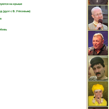
луются на крыше
 (дуэт с В. Утёсовым)
ка
юбовь