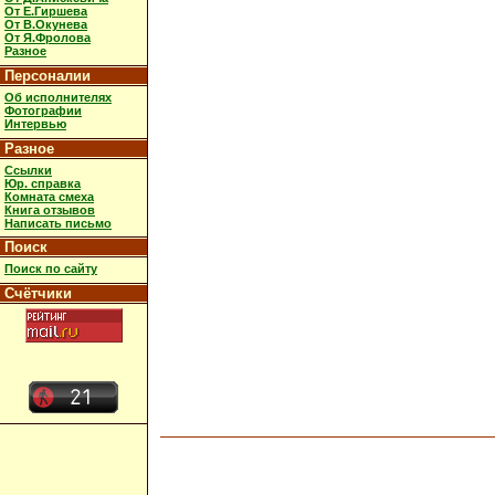
От Е.Гиршева
От В.Окунева
От Я.Фролова
Разное
Персоналии
Об исполнителях
Фотографии
Интервью
Разное
Ссылки
Юр. справка
Комната смеха
Книга отзывов
Написать письмо
Поиск
Поиск по сайту
Счётчики