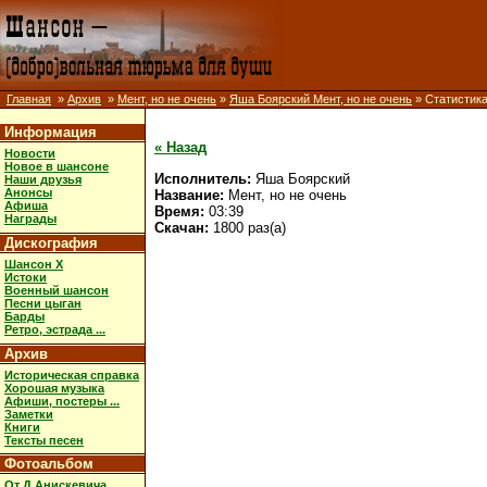
Главная
»
Архив
»
Мент, но не очень
»
Яша Боярский Мент, но не очень
» Статистик
Информация
« Назад
Новости
Новое в шансоне
Исполнитель:
Яша Боярский
Наши друзья
Анонсы
Название:
Мент, но не очень
Афиша
Время:
03:39
Награды
Скачан:
1800 раз(а)
Дискография
Шансон X
Истоки
Военный шансон
Песни цыган
Барды
Ретро, эстрада ...
Архив
Историческая справка
Хорошая музыка
Афиши, постеры ...
Заметки
Книги
Тексты песен
Фотоальбом
От Д.Анискевича