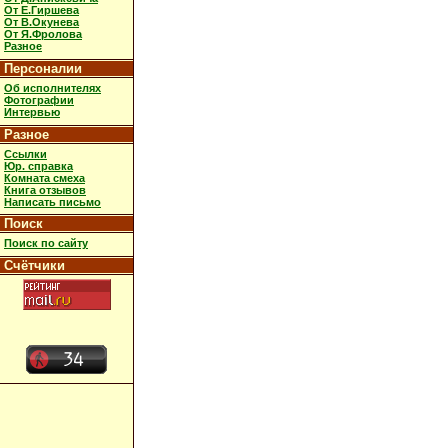
От Е.Гиршева
От В.Окунева
От Я.Фролова
Разное
Персоналии
Об исполнителях
Фотографии
Интервью
Разное
Ссылки
Юр. справка
Комната смеха
Книга отзывов
Написать письмо
Поиск
Поиск по сайту
Счётчики