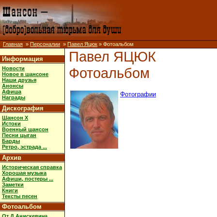
Главная
»
Персоналии
»
Павел Яцюк
» Фотоальбом
Павел ЯЦЮК
Информация
Фотоальбом
Новости
Новое в шансоне
Наши друзья
Анонсы
Афиша
Фотографии
Награды
Дискография
Шансон X
Истоки
Военный шансон
Песни цыган
Барды
Ретро, эстрада ...
Архив
Историческая справка
Хорошая музыка
Афиши, постеры ...
Заметки
Книги
Тексты песен
Фотоальбом
От Д.Анискевича