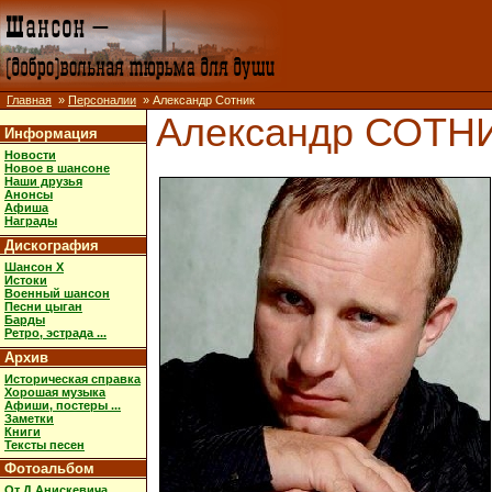
Главная
»
Персоналии
» Александр Сотник
Александр СОТН
Информация
Новости
Новое в шансоне
Наши друзья
Анонсы
Афиша
Награды
Дискография
Шансон X
Истоки
Военный шансон
Песни цыган
Барды
Ретро, эстрада ...
Архив
Историческая справка
Хорошая музыка
Афиши, постеры ...
Заметки
Книги
Тексты песен
Фотоальбом
От Д.Анискевича