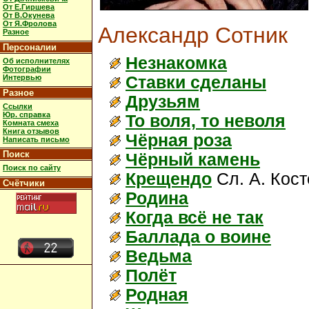
От Е.Гиршева
От В.Окунева
От Я.Фролова
Александр Сотник
Разное
Персоналии
Незнакомка
Об исполнителях
Фотографии
Интервью
Ставки сделаны
Разное
Друзьям
Ссылки
Юр. справка
То воля, то неволя
Комната смеха
Книга отзывов
Чёрная роза
Написать письмо
Поиск
Чёрный камень
Поиск по сайту
Крещендо
Сл. А. Кост
Счётчики
Родина
Когда всё не так
Баллада о воине
Ведьма
Полёт
Родная