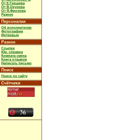
От Е.Гиршева
От В.Окунева
От Я.Фролова
Разное
Персоналии
Об исполнителях
Фотографии
Интервью
Разное
Ссылки
Юр. справка
Комната смеха
Книга отзывов
Написать письмо
Поиск
Поиск по сайту
Счётчики