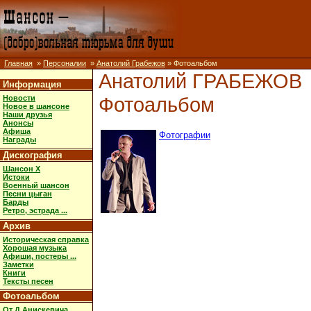
Главная
»
Персоналии
»
Анатолий Грабежов
» Фотоальбом
Анатолий ГРАБЕЖОВ
Информация
Фотоальбом
Новости
Новое в шансоне
Наши друзья
Анонсы
Афиша
Фотографии
Награды
Дискография
Шансон X
Истоки
Военный шансон
Песни цыган
Барды
Ретро, эстрада ...
Архив
Историческая справка
Хорошая музыка
Афиши, постеры ...
Заметки
Книги
Тексты песен
Фотоальбом
От Д.Анискевича