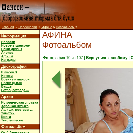
Главная
»
Персоналии
»
Афина
»
Фотоальбом
»
АФИНА
Информация
Фотоальбом
Новости
Новое в шансоне
Наши друзья
Анонсы
Афиша
Фотография 10 из 107 |
Вернуться к альбому
|
С
Награды
Дискография
Шансон X
Истоки
Военный шансон
Песни цыган
Барды
Ретро, эстрада ...
Архив
Историческая справка
Хорошая музыка
Афиши, постеры ...
Заметки
Книги
Тексты песен
Фотоальбом
От Д.Анискевича