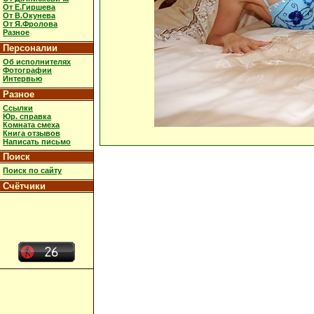
От Е.Гиршева
От В.Окунева
От Я.Фролова
Разное
Персоналии
Об исполнителях
Фотографии
Интервью
Разное
Ссылки
Юр. справка
Комната смеха
Книга отзывов
Написать письмо
Поиск
Поиск по сайту
Счётчики