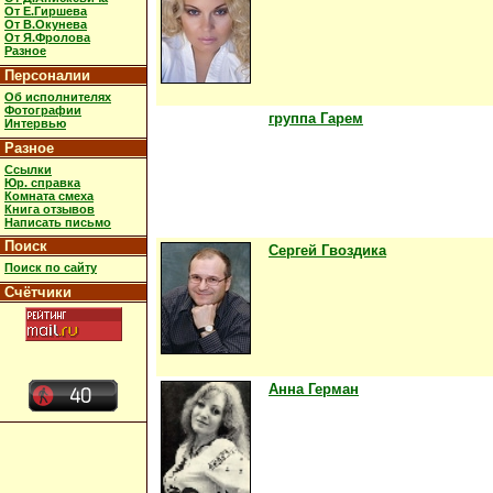
От Е.Гиршева
От В.Окунева
От Я.Фролова
Разное
Персоналии
Об исполнителях
Фотографии
группа Гарем
Интервью
Разное
Ссылки
Юр. справка
Комната смеха
Книга отзывов
Написать письмо
Поиск
Сергей Гвоздика
Поиск по сайту
Счётчики
Анна Герман