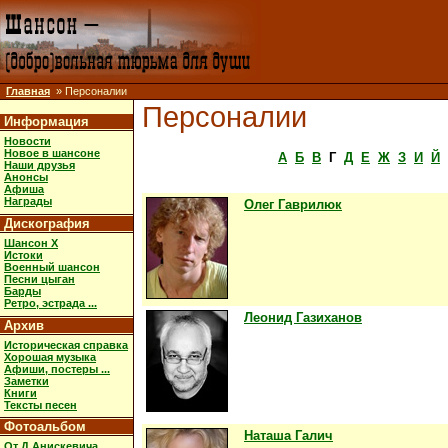
Главная
» Персоналии
Персоналии
Информация
Новости
Новое в шансоне
А
Б
В
Г
Д
Е
Ж
З
И
Й
Наши друзья
Анонсы
Афиша
Награды
Олег Гаврилюк
Дискография
Шансон X
Истоки
Военный шансон
Песни цыган
Барды
Ретро, эстрада ...
Леонид Газиханов
Архив
Историческая справка
Хорошая музыка
Афиши, постеры ...
Заметки
Книги
Тексты песен
Фотоальбом
Наташа Галич
От Д.Анискевича