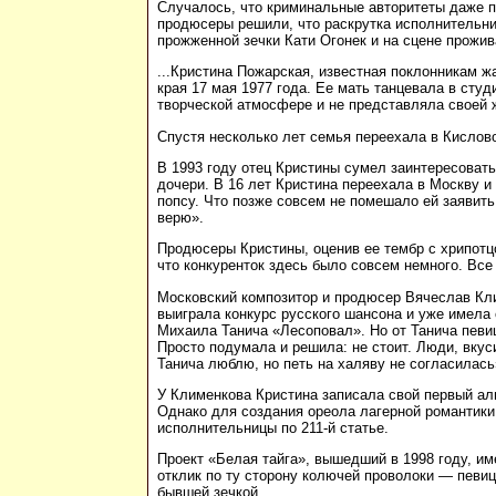
Случалось, что криминальные авторитеты даже п
продюсеры решили, что раскрутка исполнительниц
прожженной зечки Кати Огонек и на сцене прожива
...Кристина Пожарская, известная поклонникам ж
края 17 мая 1977 года. Ее мать танцевала в сту
творческой атмосфере и не представляла своей ж
Спустя несколько лет семья переехала в Кислов
В 1993 году отец Кристины сумел заинтересоват
дочери. В 16 лет Кристина переехала в Москву и 
попсу. Что позже совсем не помешало ей заявит
верю».
Продюсеры Кристины, оценив ее тембр с хрипотцо
что конкуренток здесь было совсем немного. Все
Московский композитор и продюсер Вячеслав Клим
выиграла конкурс русского шансона и уже имела 
Михаила Танича «Лесоповал». Но от Танича певиц
Просто подумала и решила: не стоит. Люди, вкус
Танича люблю, но петь на халяву не согласилась
У Клименкова Кристина записала свой первый ал
Однако для создания ореола лагерной романтики 
исполнительницы по 211-й статье.
Проект «Белая тайга», вышедший в 1998 году, 
отклик по ту сторону колючей проволоки — певиц
бывшей зечкой.