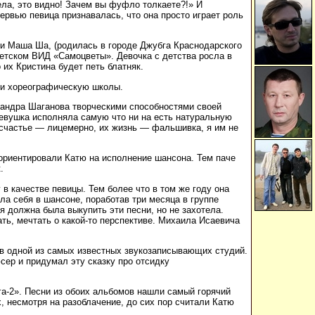
ла, это видно! Зачем вы фуфло толкаете?!» И
ервью певица признавалась, что она просто играет роль
а и Маша Ша, (родилась в городе Джубга Краснодарского
оветском ВИД «Самоцветы». Девочка с детства росла в
 их Кристина будет петь блатняк.
 и хореографическую школы.
сандра Шаганова творческими способностями своей
 девушка исполняла самую что ни на есть натуральную
 счастье — лицемерно, их жизнь — фальшивка, я им не
еориентировали Катю на исполнение шансона. Тем паче
.
в качестве певицы. Тем более что в том же году она
ла себя в шансоне, поработав три месяца в группе
я должна была выкупить эти песни, но не захотела.
ть, мечтать о какой-то перспективе. Михаила Исаевича
 в одной из самых известных звукозаписывающих студий.
сер и придумал эту сказку про отсидку
а-2». Песни из обоих альбомов нашли самый горячий
, несмотря на разоблачение, до сих пор считали Катю