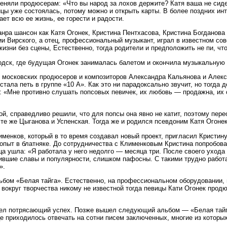
еняли продюсерам: «Что вы народ за лохов держите? Катя ваша не сиде
ы уже состоялась, потому можно и открыть карты. В более поздних инт
ет всю ее жизнь, ее горести и радости.
анра шансон как Катя Огонек, Кристина Пентхасова, Кристина Богданов
дии Вирского, а отец, профессиональный музыкант, играл в известном с
изни без сцены, Естественно, тогда родители и предположить не пи, что
одск, где будущая Огонек занималась балетом и окончила музыкальную
ь московских продюсеров и композиторов Александра Кальянова и Алек
стала петь в группе «10 А». Как это ни парадоксально звучит, но тогда
ь: «Мне противно слушать попсовых певичек, их любовь — продажна, их
й, справедливо решили, что для попсы она явно не катит, поэтому пер
 те же Цыганова и Успенская. Тогда же и родился псевдоним Катя Огонек
енков, который в то время создавал новый проект, пригласил Кристину 
опыт в блатняке. До сотрудничества с Клименковым Кристина попробова
а ушла: «Я работала у него недолго — месяца три. После своего ухода 
ившие славы и популярности, слишком пафосны. С такими трудно работа
».
ьбом «Белая тайга». Естественно, на профессиональном оборудовании,
вокруг творчества никому не известной тогда певицы Кати Огонек продю
имел потрясающий успех. Позже вышел следующий альбом — «Белая тайг
е приходилось отвечать на сотни писем заключенных, многие из которых