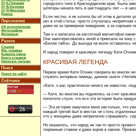
городского типа в Краснодарском крае. Была зав
От Е.Гиршева
От В.Окунева
шлягеры начала петь в шестнадцать лет — в школ
От Я.Фролова
Разное
Если честно, я не хотела бы об этом в деталях р
Персоналии
нет в этой статье, просто случилась неприятная
даже не за примерное поведение, а за хорошее пе
Об исполнителях
Фотографии
Там я и записала на кассетный магнитофон какие
Интервью
Они заинтересовались мной и приехали на зону 
Разное
«Белая тайга». До выхода на волю оставалось ч
Ссылки
Юр. справка
И народ поверил в красивую легенду Кати Огонек.
Комната смеха
Книга отзывов
КРАСИВАЯ ЛЕГЕНДА
Написать письмо
Поиск
Первое время Катя Огонек говорила во многих и
Поиск по сайту
служить интервью певицы, данное газете «Челяби
Счётчики
«Катя, о вас практически ничего не известно, л
— Катя, во многом вы поднялись за счет красиво
поползли слухи, что вся эта история была прид
— Эта история замучила меня настолько, что уже 
каждый третий был в местах не столь отдаленных.
что у женщины даже неприлично спрашивать: сидел
Но оказалось, что народ не так-то просто прове
тюремным стажем и даже воров в законе. Прожже