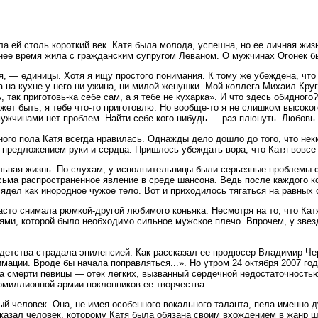
ла ей столь короткий век. Катя была молода, успешна, но ее личная жи
днее время жила с гражданским супругом Леваном. О мужчинах Огонек б
, — единицы. Хотя я ищу простого понимания. К тому же убеждена, что
а на кухне у него ни ужина, ни милой женушки. Мой коллега Михаил Круг
, так приготовь-ка себе сам, а я тебе не кухарка». И что здесь обидног
может быть, я тебе что-то приготовлю. Но вообще-то я не слишком высок
мужчинами нет проблем. Найти себе кого-нибудь — раз плюнуть. Любовь 
ного пола Катя всегда нравилась. Однажды дело дошло до того, что нек
с предложением руки и сердца. Пришлось убеждать вора, что Катя вовсе 
ольная жизнь. По слухам, у исполнительницы были серьезные проблемы с
есьма распространенное явление в среде шансона. Ведь после каждого к
ядел как инородное чужое тело. Вот и приходилось тягаться на равных 
часто снимала рюмкой-другой любимого коньяка. Несмотря на то, что Ка
ми, которой было необходимо сильное мужское плечо. Впрочем, у звезд
детства страдала эпилепсией. Как рассказал ее продюсер Владимир Черн
имации. Вроде бы начала поправляться...». Но утром 24 октября 2007 го
а смерти певицы — отек легких, вызванный сердечной недостаточностью
гомиллионной армии поклонников ее творчества.
ый человек. Она, не имея особенного вокального таланта, пела именно
сказал человек, которому Катя была обязана своим вхождением в жанр 