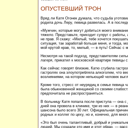
ОПУСТЕВШИЙ ТРОН
Вряд ли Катя Огонек думала, что судьба уготови
родила дочь Леру, певица развелась. А в после
«Мужчин, которые могут добиться моего внимания
тяжело. Представьте, приходит супруг с работы, 
не прав. Я скажу: «Милый, тебе хочется покушать
ситуация, так заработай больше меня, и тогда, 
мой крутой нрав, то, милый, — в путь! Сейчас с 
Несмотря на такой подход, представителям силь
лагеря, прикатил к московской квартире певицы 
Как сейчас говорят близкие, Катю сгубила гастр
гастролях она злоупотребляла алкоголем, что в
возлияниями, на котором непьющий человек выгл
Кроме того, стресс от неурядиц в семье певица 
была обыкновенной женщиной со своими слабостя
предпочитала не распространяться.
В больницу Катя попала после приступа — она с 
дней она провела в клинике, три из них — в реан
шансона было всего 30 лет. Официальная причин
родных и коллег по цеху, но и, конечно, для мно
«Это был очень талантливый, добрый и уникальн
людей. Мы создали это имя и этот образ, — рас