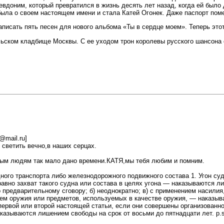
вдоним, который превратился в жизнь десять лет назад, когда ей было
была о своем настоящем имени и стала Катей Огонек. Даже паспорт пом
записать пять песен для нового альбома «Ты в сердце моем». Теперь это
ьском кладбище Москвы. С ее уходом трон королевы русского шансона о
@mail.ru]
 светить вечно,в наших серцах.
вым людям так мало дано времени.КАТЯ,мы тебя любим и помним.
дного транспорта либо железнодорожного подвижного состава 1. Угон су
авно захват такого судна или состава в целях угона — наказываются ли
 предварительному сговору; б) неоднократно; в) с применением насилия,
нием оружия или предметов, используемых в качестве оружия, — наказы
первой или второй настоящей статьи, если они совершены организованн
азываются лишением свободы на срок от восьми до пятнадцати лет. p.s. п