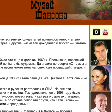
е отечественных слушателей появилось относительно
арев и другие, называли доходчиво и просто — блатняк.
ыло это еще в далеких 1960-х. Песни зоне, воровской
ой не было бы судимых. Да и сама поговорка «От сумы и
ые песни может петь человек, сам прошедший лагеря, и,
онце 1980-х стала певица Вика Цыганова. Хотя она и не
этого в русских ресторанах в США. Но обе эти
 жизни и любви. Тем удивительнее в 1998 году было
голосом, повествовали как раз о суровых лагерных
и. А по стране поползли слухи, что Катя Огонек —
ними и правдивыми.
ем творчестве: «Родилась я в Джубге — поселке