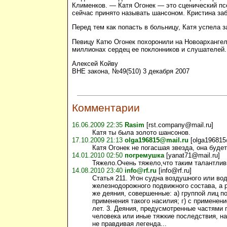
Клименков. — Катя Огонек — это сценический псе
сейчас принято называть шансоном. Кристина за
Перед тем как попасть в больницу, Катя успела 
Певицу Катю Огонек похоронили на Новоархангел
миллионах сердец ее поклонников и слушателей.
Алексей Койву
ВНЕ закона, №49(510) 3 декабря 2007
Комментарии
16.06.2009 22:35
Rasim
[rst.company@mail.ru]
Катя ты была золото шансонов.
17.10.2009 21:13
olga196815@mail.ru
[olga196815
Катя Огонек не погасшая звезда, она будет
14.01.2010 02:50
погремушка
[yanat71@mail.ru]
Тяжело.Очень тяжело,что таким талантли
14.08.2010 23:40
info@rf.ru
[info@rf.ru]
Статья 211. Угон судна воздушного или во
железнодорожного подвижного состава, а р
же деяния, совершенные: а) группой лиц по
применения такого насилия; г) с примене
лет. 3. Деяния, предусмотренные частями 
человека или иные тяжкие последствия, нак
не правдивая легенда...