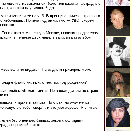
, но еще и в музыкальной, балетной школах. Эстрадные
 лет, а потом случилась беда.
 мне изменили ее на ч. 3. В принципе, ничего страшного
да с небольшим. Попала под амнистию — УДО, скорей
 все же...
 Папа отвез эту пленку в Москву, показал продюсерам.
трации, в течение двух недель записывали альбом
е «век воли не видать». Наглядным примером может
стоящие фамилия, имя, отчество, год рождения?
рвый альбом «Белая тайга». Но впоследствии по стране
яка...
авное, сидела я или нет. Но у нас, по статистике,
е радует: о тебе говорят, и это уже хорошо! Я считаю,
ушателей было немало бывших зеков с солидным
смрада тюремной хаты».