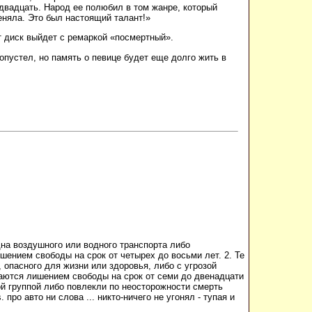
 двадцать. Народ ее полюбил в том жанре, который
еняла. Это был настоящий талант!»
т диск выйдет с ремаркой «посмертный».
пустел, но память о певице будет еще долго жить в
дна воздушного или водного транспорта либо
шением свободы на срок от четырех до восьми лет. 2. Те
 опасного для жизни или здоровья, либо с угрозой
ваются лишением свободы на срок от семи до двенадцати
ой группой либо повлекли по неосторожности смерть
ро авто ни слова ... никто-ничего не угонял - тупая и