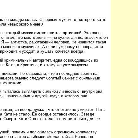
знь не складывалась. С первым мужем, от которого Катя
ыла невысокого мнения.
 не каждый мужик сможет жить с артисткой. Это очень
 считал, что место жены — на кухне, а я полагаю, что он
о? Я — артистка, работающий человек. Не нравится такая
ого мнения о мужчинах. А если суженому не понравится
приходит и уходит, а кушать хочется всегда».
ий криминальный авторитет, едва освободившись из
не Катя, а Кристина, и к тому же уже замужем.
 почками. Поговаривали, что в последнее время на
онцерта обычно следует богатый банкет с обильными
с мужиками.
тя пыталась выглядеть сильной личностью, внутри она
ы шансона был и другой недуг, о котором она
яков, «я всегда думал, что от этого не умирают. Пять
да Кати не стало. Ее сердце остановилось. Звезде
. Смерть Кати Огонек стала шоком не только для ее
 душой, почему и полюбилась огромному количеству
шансона, автор альбомов «Белая тайга» Вячеслав