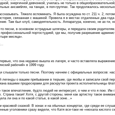
одной, энергичной девчонкой, училась не только в общеобразовательной
ьных ансамблях, на танцах, в поп-группах. Так продолжалось несколько
ассказывать. Тяжело вспоминать. Я была осуждена по ст. 211 ч. 2, потом
 история, связанная с машиной. Провела я в местах отдаленных два го
ние. Там был клуб, самодеятельность. Аппаратура, конечно, не ах-ти, но
-то песни, в основном эстрадные шлягеры, и передала своим родителям.
с профессиональной портостудией, где мы, получив разрешение админис
етыре месяца».
..
нтервью, что она недавно вышла из лагеря, и часто вставляла выражени
нский рабочий» в 1999 году.
юди слышали только песни. Поэтому начнем с официальных вопросов: на
й легенды о вашем пребывании в тюрьме, где якобы и записали свой пе
умана вашими продюсерами для раскрутки проекта исполнительницы блатн
такое впечатление, будто людей не интересует, о чем и что я пою. Им гл
 Страна такая! Хотя, с другой стороны, меня как артистку такое внимани
а ли она и по какой статье, в какой зоне...»
сти красивой сказкой. В зонах и на обычных концертах, где среди ее сл
нные уголовники сразу видели, что Катя все-таки не «нюхала кислого 