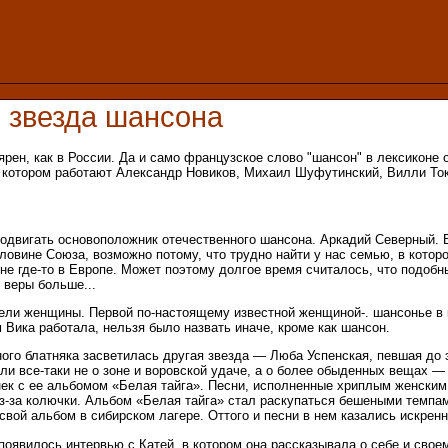
я звезда шансона
ярен, как в России. Да и само французское слово "шансон" в лексикон
в котором работают Александр Новиков, Михаил Шуфутинский, Вилли Ток
одвигать основоположник отечественного шансона. Аркадий Северный. Б
ловине Союза, возможно потому, что трудно найти у нас семью, в котор
не где-то в Европе. Может поэтому долгое время считалось, что подобн
, веры больше...
пели женщины. Первой по-настоящему известной женщиной-. шансонье в к
 Вика работала, нельзя было назвать иначе, кроме как шансон.
ного блатняка засветилась другая звезда — Люба Успенская, певшая до 
ли все-таки не о зоне и воровской удаче, а о более обыденных вещах —
нек с ее альбомом «Белая тайга». Песни, исполненные хриплым женским 
из-за колючки. Альбом «Белая тайга» стал раскупаться бешеными темпам
свой альбом в сибирском лагере. Оттого и песни в нем казались искрен
 появилось интервью с Катей, в котором она рассказывала о себе и сво