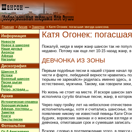
Главная
»
Архив
»
Заметки
» Катя Огонек: погасшая звезда шансона
Катя Огонек: погасша
Информация
Новости
Новое в шансоне
Пожалуй, нигде в мире жанр шансон так не попул
Наши друзья
недавно. Потому как еще лет 10-15 назад жанр, 
Анонсы
Афиша
ДЕВЧОНКА ИЗ ЗОНЫ
Награды
Дискография
Первым подобные песни в нашей стране начал пр
Шансон X
чести и фарте, лебединой верности нравились по
Истоки
Военный шансон
тюрьмы не зарекайся» родилась именно здесь, а 
Песни цыган
естественно, мужчина. Такому, как говорили зеки
Барды
Ретро, эстрада ...
Но жизнь не стоит на месте. И вскоре шансон за
Архив
исполняла сугубо блатные песни, жанр, в котором
Историческая справка
Через пару-тройку лет на небосклоне отечествен
Хорошая музыка
Афиши, постеры ...
исполнительницы, хотя и считались шансонье, пе
Заметки
появление никому не известной певицы Кати Ого
Книги
буднях, воровских законах и о женском взгляде 
Тексты песен
девчонка, отмотавшая срок и сумевшая записать 
Фотоальбом
Вскоре, словно в подтверждение этого, в прессе
От Д.Анискевича