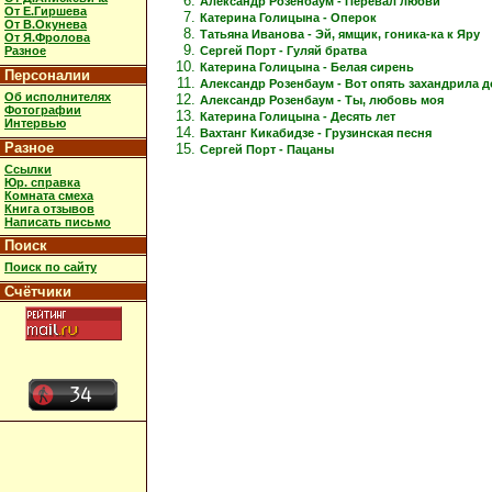
Александр Розенбаум - Перевал любви
От Е.Гиршева
Катерина Голицына - Оперок
От В.Окунева
Татьяна Иванова - Эй, ямщик, гоника-ка к Яру
От Я.Фролова
Сергей Порт - Гуляй братва
Разное
Катерина Голицына - Белая сирень
Персоналии
Александр Розенбаум - Вот опять захандрила 
Об исполнителях
Александр Розенбаум - Ты, любовь моя
Фотографии
Катерина Голицына - Десять лет
Интервью
Вахтанг Кикабидзе - Грузинская песня
Разное
Сергей Порт - Пацаны
Ссылки
Юр. справка
Комната смеха
Книга отзывов
Написать письмо
Поиск
Поиск по сайту
Счётчики