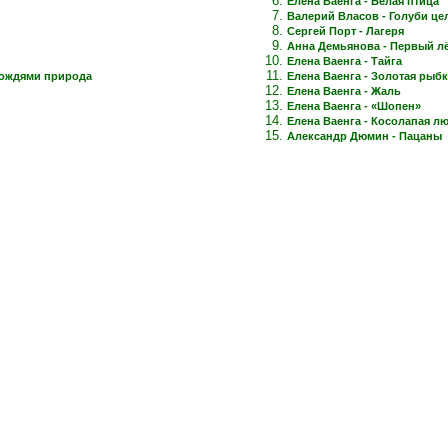
Елена Ваенга - Белая птица
Валерий Власов - Голуби це
Сергей Порт - Лагеря
Анна Демьянова - Первый лёд
Елена Ваенга - Тайга
дождями природа
Елена Ваенга - Золотая рыб
Елена Ваенга - Жаль
Елена Ваенга - «Шопен»
Елена Ваенга - Косолапая л
Александр Дюмин - Пацаны