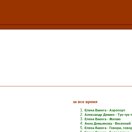
за все время
Елена Ваенга - Аэропорт
Александр Дюмин - Тук-тук-
Елена Ваенга - Желаю
Анна Демьянова - Весенний 
Елена Ваенга - Говори, говори