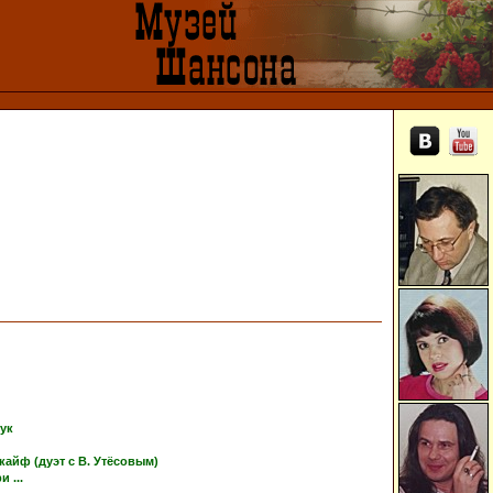
тук
кайф (дуэт с В. Утёсовым)
 ...