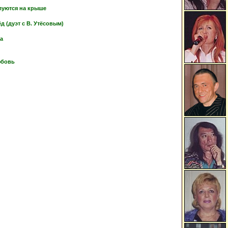
луются на крыше
 (дуэт с В. Утёсовым)
ка
юбовь