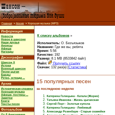
Главная
»
Архив
» Хорошая музыка (MP3)
Информация
К списку альбомов
»
Новости
Новое в шансоне
Наши друзья
Исполнитель:
О. Безъязыков
Анонсы
Название:
Где же вы, ребята
Афиша
Время:
5:56
Награды
Качество:
192
Дискография
Размер:
8.1 MB (8533842 байт)
Шансон X
Файл:
Получить ссылку
Истоки
Скачан:
132 раз(а) [
Статистика
]
Военный шансон
Песни цыган
Барды
Ретро, эстрада ...
15 популярных песен
Архив
за последнюю неделю
Историческая справка
Хорошая музыка
Афиши, постеры ...
Катерина Голицына - Катала (Жорик)
Заметки
Татьяна Иванова - Жизнь цыганская
Книги
Сергей Порт - Золотые купола
Тексты песен
Катерина Голицына - Любимый
Фотоальбом
Александр Розенбаум - Старые скамейки
От Д.Анискевича