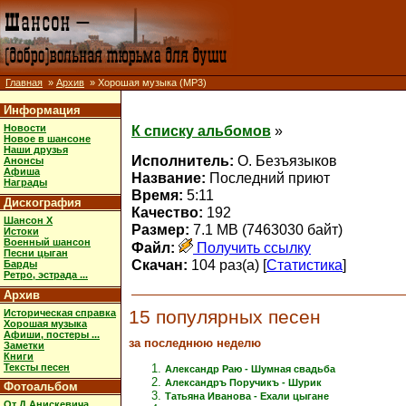
Главная
»
Архив
» Хорошая музыка (MP3)
Информация
Новости
К списку альбомов
»
Новое в шансоне
Наши друзья
Исполнитель:
О. Безъязыков
Анонсы
Афиша
Название:
Последний приют
Награды
Время:
5:11
Дискография
Качество:
192
Шансон X
Размер:
7.1 MB (7463030 байт)
Истоки
Военный шансон
Файл:
Получить ссылку
Песни цыган
Скачан:
104 раз(а) [
Статистика
]
Барды
Ретро, эстрада ...
Архив
15 популярных песен
Историческая справка
Хорошая музыка
Афиши, постеры ...
за последнюю неделю
Заметки
Книги
Тексты песен
Александр Раю - Шумная свадьба
Александръ Поручикъ - Шурик
Фотоальбом
Татьяна Иванова - Ехали цыгане
От Д.Анискевича