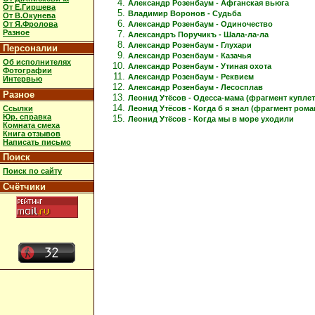
Александр Розенбаум - Афганская вьюга
От Е.Гиршева
Владимир Воронов - Судьба
От В.Окунева
Александр Розенбаум - Одиночество
От Я.Фролова
Разное
Александръ Поручикъ - Шала-ла-ла
Александр Розенбаум - Глухари
Персоналии
Александр Розенбаум - Казачья
Об исполнителях
Александр Розенбаум - Утиная охота
Фотографии
Александр Розенбаум - Реквием
Интервью
Александр Розенбаум - Лесосплав
Разное
Леонид Утёсов - Одесса-мама (фрагмент куплет
Ссылки
Леонид Утёсов - Когда б я знал (фрагмент рома
Юр. справка
Леонид Утёсов - Когда мы в море уходили
Комната смеха
Книга отзывов
Написать письмо
Поиск
Поиск по сайту
Счётчики