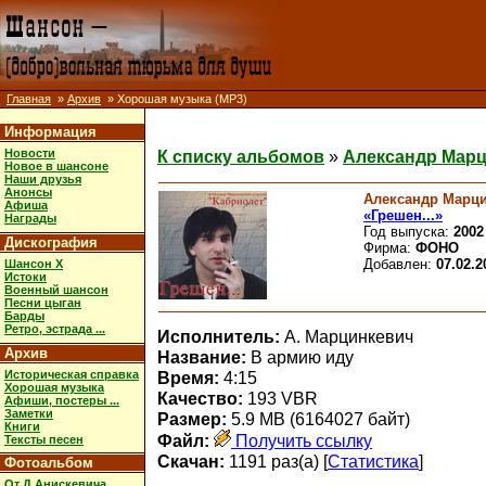
Главная
»
Архив
» Хорошая музыка (MP3)
Информация
Новости
К списку альбомов
»
Александр Марци
Новое в шансоне
Наши друзья
Анонсы
Александр Марц
Афиша
«Грешен...»
Награды
Год выпуска:
2002
Дискография
Фирма:
ФОНО
Добавлен:
07.02.2
Шансон X
Истоки
Военный шансон
Песни цыган
Барды
Ретро, эстрада ...
Исполнитель:
А. Марцинкевич
Архив
Название:
В армию иду
Историческая справка
Время:
4:15
Хорошая музыка
Качество:
193 VBR
Афиши, постеры ...
Заметки
Размер:
5.9 MB (6164027 байт)
Книги
Файл:
Получить ссылку
Тексты песен
Скачан:
1191 раз(а) [
Статистика
]
Фотоальбом
От Д.Анискевича