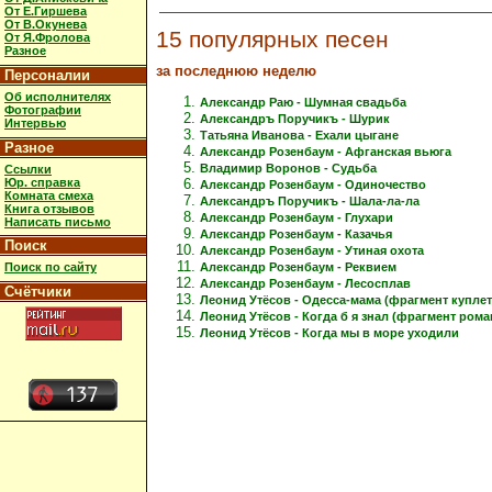
От Е.Гиршева
От В.Окунева
15 популярных песен
От Я.Фролова
Разное
за последнюю неделю
Персоналии
Об исполнителях
Александр Раю - Шумная свадьба
Фотографии
Александръ Поручикъ - Шурик
Интервью
Татьяна Иванова - Ехали цыгане
Разное
Александр Розенбаум - Афганская вьюга
Владимир Воронов - Судьба
Ссылки
Юр. справка
Александр Розенбаум - Одиночество
Комната смеха
Александръ Поручикъ - Шала-ла-ла
Книга отзывов
Александр Розенбаум - Глухари
Написать письмо
Александр Розенбаум - Казачья
Поиск
Александр Розенбаум - Утиная охота
Александр Розенбаум - Реквием
Поиск по сайту
Александр Розенбаум - Лесосплав
Счётчики
Леонид Утёсов - Одесса-мама (фрагмент куплет
Леонид Утёсов - Когда б я знал (фрагмент рома
Леонид Утёсов - Когда мы в море уходили