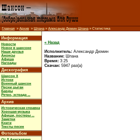
Главная
»
Архив
»
Шпана
»
Александр Дюмин Шпана
» Статистика
Информация
« Назад
Новости
Новое в шансоне
Исполнитель:
Александр Дюмин
Наши друзья
Анонсы
Название:
Шпана
Афиша
Время:
3:25
Награды
Скачан:
5947 раз(а)
Дискография
Шансон X
Истоки
Военный шансон
Песни цыган
Барды
Ретро, эстрада ...
Архив
Историческая справка
Хорошая музыка
Афиши, постеры ...
Заметки
Книги
Тексты песен
Фотоальбом
От Д.Анискевича