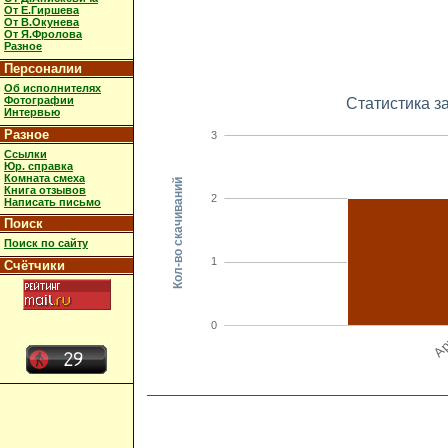
От Е.Гиршева
От В.Окунева
От Я.Фролова
Разное
Персоналии
Об исполнителях
Фотографии
Статистика з
Интервью
Разное
3
Ссылки
Юр. справка
Комната смеха
Кол-во скачиваний
Книга отзывов
2
Написать письмо
Поиск
Поиск по сайту
1
Счётчики
0
Ap