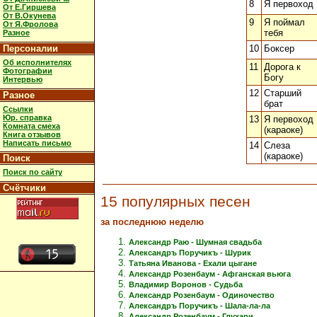
8
Я первоход
От Е.Гиршева
От В.Окунева
9
Я поймал
От Я.Фролова
тебя
Разное
Персоналии
10
Боксер
Об исполнителях
11
Дорога к
Фотографии
Богу
Интервью
12
Старший
Разное
брат
Ссылки
Юр. справка
13
Я первоход
Комната смеха
(караоке)
Книга отзывов
Написать письмо
14
Слеза
(караоке)
Поиск
Поиск по сайту
Счётчики
15 популярных песен
за последнюю неделю
Александр Раю - Шумная свадьба
Александръ Поручикъ - Шурик
Татьяна Иванова - Ехали цыгане
Александр Розенбаум - Афганская вьюга
Владимир Воронов - Судьба
Александр Розенбаум - Одиночество
Александръ Поручикъ - Шала-ла-ла
Александр Розенбаум - Глухари