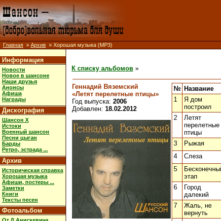
Главная
»
Архив
» Хорошая музыка (MP3)
Информация
К списку альбомов
»
Новости
Новое в шансоне
Наши друзья
Геннадий Вяземский
Анонсы
№
Название
«Летят перелетные птицы»
Афиша
1
Я дом
Награды
Год выпуска:
2006
построил
Добавлен:
18.02.2012
Дискография
2
Летят
Шансон X
перелетные
Истоки
Военный шансон
птицы
Песни цыган
3
Рыжая
Барды
Ретро, эстрада ...
4
Слеза
Архив
5
Бесконечны
Историческая справка
этап
Хорошая музыка
Афиши, постеры ...
6
Город
Заметки
Книги
далекий
Тексты песен
7
Жаль, не
Фотоальбом
вернуть
От Д.Анискевича