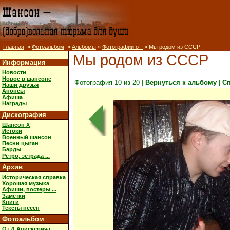
Главная
»
Фотоальбом
»
Альбомы
»
Фотографии от
» Мы родом из СССР
Мы родом из СССР
Информация
Новости
Новое в шансоне
Фотография 10 из 20 |
Вернуться к альбому
|
С
Наши друзья
Анонсы
Афиша
Награды
Дискография
Шансон X
Истоки
Военный шансон
Песни цыган
Барды
Ретро, эстрада ...
Архив
Историческая справка
Хорошая музыка
Афиши, постеры ...
Заметки
Книги
Тексты песен
Фотоальбом
От Д.Анискевича