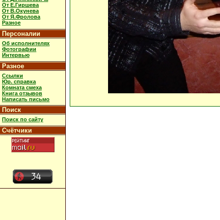
От Е.Гиршева
От В.Окунева
От Я.Фролова
Разное
Персоналии
Об исполнителях
Фотографии
Интервью
Разное
Ссылки
Юр. справка
Комната смеха
Книга отзывов
Написать письмо
Поиск
Поиск по сайту
Счётчики